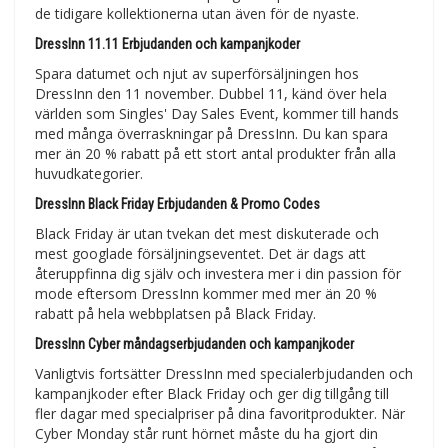
de tidigare kollektionerna utan även för de nyaste.
DressInn 11.11 Erbjudanden och kampanjkoder
Spara datumet och njut av superförsäljningen hos
DressInn den 11 november. Dubbel 11, känd över hela
världen som Singles' Day Sales Event, kommer till hands
med många överraskningar på DressInn. Du kan spara
mer än 20 % rabatt på ett stort antal produkter från alla
huvudkategorier.
DressInn Black Friday Erbjudanden & Promo Codes
Black Friday är utan tvekan det mest diskuterade och
mest googlade försäljningseventet. Det är dags att
återuppfinna dig själv och investera mer i din passion för
mode eftersom DressInn kommer med mer än 20 %
rabatt på hela webbplatsen på Black Friday.
DressInn Cyber måndagserbjudanden och kampanjkoder
Vanligtvis fortsätter DressInn med specialerbjudanden och
kampanjkoder efter Black Friday och ger dig tillgång till
fler dagar med specialpriser på dina favoritprodukter. När
Cyber Monday står runt hörnet måste du ha gjort din