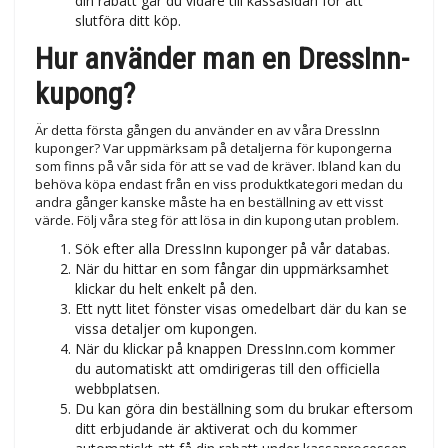
din rabatt går du vidare till kassasidan för att
slutföra ditt köp.
Hur använder man en DressInn-
kupong?
Är detta första gången du använder en av våra DressInn
kuponger? Var uppmärksam på detaljerna för kupongerna
som finns på vår sida för att se vad de kräver. Ibland kan du
behöva köpa endast från en viss produktkategori medan du
andra gånger kanske måste ha en beställning av ett visst
värde. Följ våra steg för att lösa in din kupong utan problem.
Sök efter alla DressInn kuponger på vår databas.
När du hittar en som fångar din uppmärksamhet
klickar du helt enkelt på den.
Ett nytt litet fönster visas omedelbart där du kan se
vissa detaljer om kupongen.
När du klickar på knappen DressInn.com kommer
du automatiskt att omdirigeras till den officiella
webbplatsen.
Du kan göra din beställning som du brukar eftersom
ditt erbjudande är aktiverat och du kommer