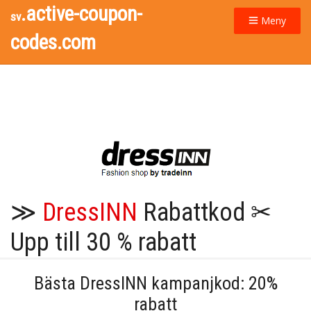
.active-coupon-
sv
Meny
codes.com
≫
DressINN
Rabattkod ✂
Upp till 30 % rabatt
Bästa DressINN kampanjkod: 20%
rabatt