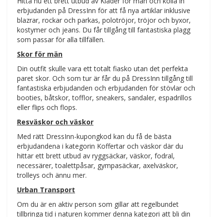
Hitta nu ett brett utbud av Kläder för män och kolla in
erbjudanden på DressInn för att få nya artiklar inklusive
blazrar, rockar och parkas, polotröjor, tröjor och byxor,
kostymer och jeans. Du får tillgång till fantastiska plagg
som passar för alla tillfällen.
Skor för män
Din outfit skulle vara ett totalt fiasko utan det perfekta
paret skor. Och som tur är får du på DressInn tillgång till
fantastiska erbjudanden och erbjudanden för stövlar och
booties, båtskor, tofflor, sneakers, sandaler, espadrillos
eller flips och flops.
Resväskor och väskor
Med rätt DressInn-kupongkod kan du få de bästa
erbjudandena i kategorin Koffertar och väskor där du
hittar ett brett utbud av ryggsäckar, väskor, fodral,
necessärer, toalettpåsar, gympasäckar, axelväskor,
trolleys och ännu mer.
Urban Transport
Om du är en aktiv person som gillar att regelbundet
tillbringa tid i naturen kommer denna kategori att bli din