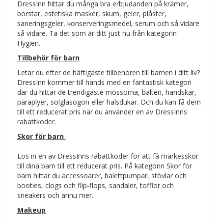
DressInn hittar du många bra erbjudanden på krämer,
borstar, estetiska masker, skum, geler, plåster,
saneringsgeler, konserveringsmedel, serum och så vidare
så vidare. Ta det som är ditt just nu från kategorin
Hygien.
Tillbehör för barn
Letar du efter de häftigaste tillbehören till barnen i ditt liv?
DressInn kommer till hands med en fantastisk kategori
där du hittar de trendigaste mössorna, bälten, handskar,
paraplyer, solglasögon eller halsdukar. Och du kan få dem
till ett reducerat pris när du använder en av DressInns
rabattkoder.
Skor för barn
Lös in en av DressInns rabattkoder för att få märkesskor
till dina barn till ett reducerat pris. På kategorin Skor för
barn hittar du accessoarer, balettpumpar, stövlar och
booties, clogs och flip-flops, sandaler, tofflor och
sneakers och ännu mer.
Makeup