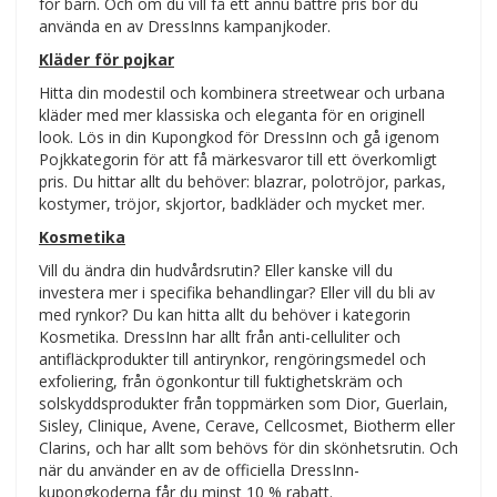
för barn. Och om du vill få ett ännu bättre pris bör du
använda en av DressInns kampanjkoder.
Kläder för pojkar
Hitta din modestil och kombinera streetwear och urbana
kläder med mer klassiska och eleganta för en originell
look. Lös in din Kupongkod för DressInn och gå igenom
Pojkkategorin för att få märkesvaror till ett överkomligt
pris. Du hittar allt du behöver: blazrar, polotröjor, parkas,
kostymer, tröjor, skjortor, badkläder och mycket mer.
Kosmetika
Vill du ändra din hudvårdsrutin? Eller kanske vill du
investera mer i specifika behandlingar? Eller vill du bli av
med rynkor? Du kan hitta allt du behöver i kategorin
Kosmetika. DressInn har allt från anti-celluliter och
antifläckprodukter till antirynkor, rengöringsmedel och
exfoliering, från ögonkontur till fuktighetskräm och
solskyddsprodukter från toppmärken som Dior, Guerlain,
Sisley, Clinique, Avene, Cerave, Cellcosmet, Biotherm eller
Clarins, och har allt som behövs för din skönhetsrutin. Och
när du använder en av de officiella DressInn-
kupongkoderna får du minst 10 % rabatt.