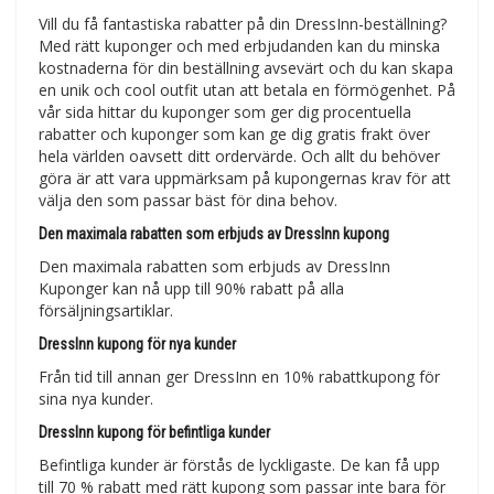
Vill du få fantastiska rabatter på din DressInn-beställning?
Med rätt kuponger och med erbjudanden kan du minska
kostnaderna för din beställning avsevärt och du kan skapa
en unik och cool outfit utan att betala en förmögenhet. På
vår sida hittar du kuponger som ger dig procentuella
rabatter och kuponger som kan ge dig gratis frakt över
hela världen oavsett ditt ordervärde. Och allt du behöver
göra är att vara uppmärksam på kupongernas krav för att
välja den som passar bäst för dina behov.
Den maximala rabatten som erbjuds av DressInn kupong
Den maximala rabatten som erbjuds av DressInn
Kuponger kan nå upp till 90% rabatt på alla
försäljningsartiklar.
DressInn kupong för nya kunder
Från tid till annan ger DressInn en 10% rabattkupong för
sina nya kunder.
DressInn kupong för befintliga kunder
Befintliga kunder är förstås de lyckligaste. De kan få upp
till 70 % rabatt med rätt kupong som passar inte bara för