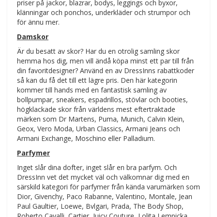
priser på jackor, blazrar, bodys, leggings och byxor,
klänningar och ponchos, underkläder och strumpor och
för ännu mer.
Damskor
Är du besatt av skor? Har du en otrolig samling skor
hemma hos dig, men vill ändå köpa minst ett par till från
din favoritdesigner? Använd en av DressInns rabattkoder
så kan du få det till ett lägre pris. Den här kategorin
kommer till hands med en fantastisk samling av
bollpumpar, sneakers, espadrillos, stövlar och booties,
högklackade skor från världens mest eftertraktade
märken som Dr Martens, Puma, Munich, Calvin Klein,
Geox, Vero Moda, Urban Classics, Armani Jeans och
Armani Exchange, Moschino eller Palladium.
Parfymer
Inget slår dina dofter, inget slår en bra parfym. Och
DressInn vet det mycket väl och välkomnar dig med en
särskild kategori för parfymer från kända varumärken som
Dior, Givenchy, Paco Rabanne, Valentino, Montale, Jean
Paul Gaultier, Loewe, Bvlgari, Prada, The Body Shop,
Roberto Cavalli, Cartier, Juicy Couture, Lolita Lempicka,