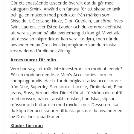
Gör ett enastående utseende överallt där du går med
kategorin Smink. Använd din fantasi för att skapa en unik
och galen makeup med produkter från märken som
Shiseido, L'Occitane, Nuxe, Dior, Guerlain, Lancôme, Yves
Saint Laurent eller Estee Lauder och du kommer definitivt
att vara stjärnan på alla evenemang du kan gå. Vi vet alla
att dessa sminkprodukter kan vara lite dyra, men när du
använder en av DressInns kupongkoder kan du minska
kostnaderna för din beställning.
Accessoarer för män
Vem har sagt att män inte investerar i sin modeutseende?
För en modeberoende är Men's Accessories som en
shoppingparadis. Här hittar du högkvalitativa accessoarer
från Nike, Superdry, Samsonite, Lacose, Timberland, Pepe
jeans, Boss, Armani eller Diesel för att försköna din outfit
med mössor, bälten, ansiktsmasker, handskar, slipsar,
mössor och hattar och med mycket mer. Dessutom kan
du köpa fler accessoarer till bästa pris när du använder en
av DressInns rabattkoder.
Kläder för män