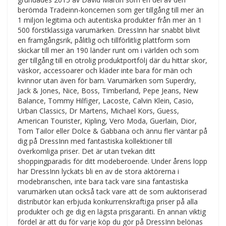
berömda Tradeinn-koncernen som ger tillgång till mer än
1 miljon legitima och autentiska produkter från mer än 1
500 förstklassiga varumärken. DressInn har snabbt blivit
en framgångsrik, pålitlig och tillförlitlig plattform som
skickar till mer än 190 länder runt om i världen och som
ger tillgång till en otrolig produktportfölj där du hittar skor,
väskor, accessoarer och kläder inte bara för män och
kvinnor utan även för barn. Varumärken som Superdry,
Jack & Jones, Nice, Boss, Timberland, Pepe Jeans, New
Balance, Tommy Hilfiger, Lacoste, Calvin Klein, Casio,
Urban Classics, Dr Martens, Michael Kors, Guess,
American Tourister, Kipling, Vero Moda, Guerlain, Dior,
Tom Tailor eller Dolce & Gabbana och ännu fler väntar på
dig på DressInn med fantastiska kollektioner till
överkomliga priser. Det är utan tvekan ditt
shoppingparadis för ditt modeberoende. Under årens lopp
har DressInn lyckats bli en av de stora aktörerna i
modebranschen, inte bara tack vare sina fantastiska
varumärken utan också tack vare att de som auktoriserad
distributör kan erbjuda konkurrenskraftiga priser på alla
produkter och ge dig en lägsta prisgaranti. En annan viktig
fördel är att du för varje köp du gör på DressInn belönas