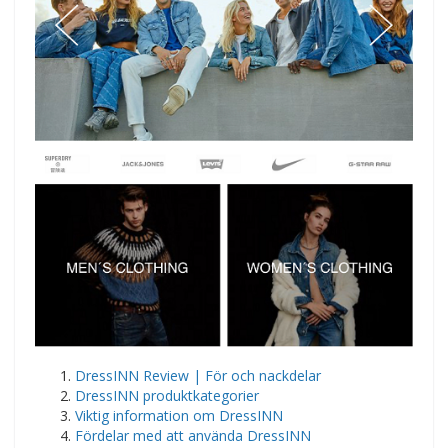
DressINN Review | För och nackdelar
DressINN produktkategorier
Viktig information om DressINN
Fördelar med att använda DressINN