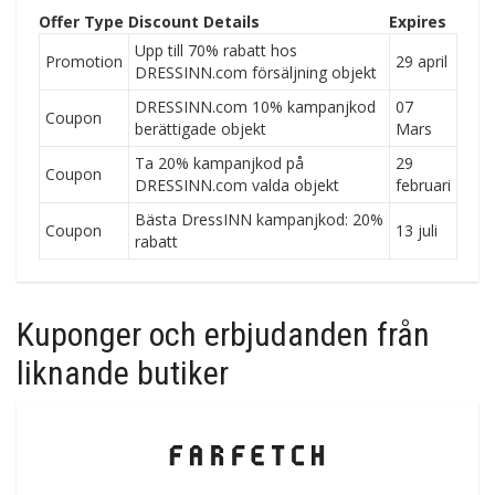
Offer Type
Discount Details
Expires
Upp till 70% rabatt hos
Promotion
29 april
DRESSINN.com försäljning objekt
DRESSINN.com 10% kampanjkod
07
Coupon
berättigade objekt
Mars
Ta 20% kampanjkod på
29
Coupon
DRESSINN.com valda objekt
februari
Bästa DressINN kampanjkod: 20%
Coupon
13 juli
rabatt
Kuponger och erbjudanden från
liknande butiker