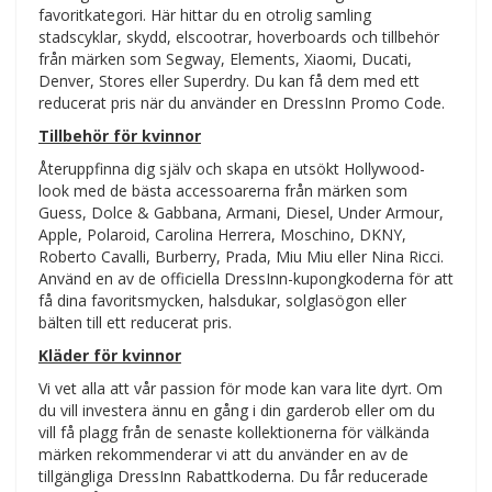
favoritkategori. Här hittar du en otrolig samling
stadscyklar, skydd, elscootrar, hoverboards och tillbehör
från märken som Segway, Elements, Xiaomi, Ducati,
Denver, Stores eller Superdry. Du kan få dem med ett
reducerat pris när du använder en DressInn Promo Code.
Tillbehör för kvinnor
Återuppfinna dig själv och skapa en utsökt Hollywood-
look med de bästa accessoarerna från märken som
Guess, Dolce & Gabbana, Armani, Diesel, Under Armour,
Apple, Polaroid, Carolina Herrera, Moschino, DKNY,
Roberto Cavalli, Burberry, Prada, Miu Miu eller Nina Ricci.
Använd en av de officiella DressInn-kupongkoderna för att
få dina favoritsmycken, halsdukar, solglasögon eller
bälten till ett reducerat pris.
Kläder för kvinnor
Vi vet alla att vår passion för mode kan vara lite dyrt. Om
du vill investera ännu en gång i din garderob eller om du
vill få plagg från de senaste kollektionerna för välkända
märken rekommenderar vi att du använder en av de
tillgängliga DressInn Rabattkoderna. Du får reducerade