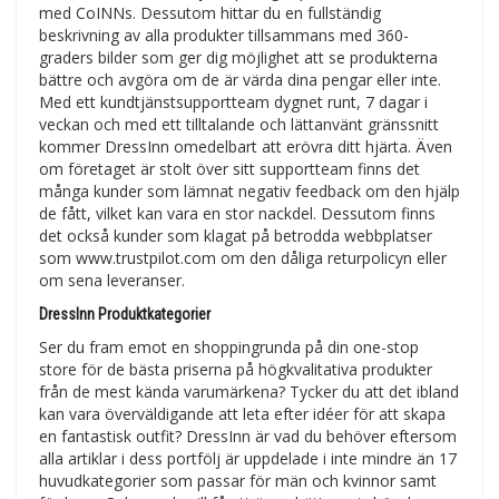
med CoINNs. Dessutom hittar du en fullständig
beskrivning av alla produkter tillsammans med 360-
graders bilder som ger dig möjlighet att se produkterna
bättre och avgöra om de är värda dina pengar eller inte.
Med ett kundtjänstsupportteam dygnet runt, 7 dagar i
veckan och med ett tilltalande och lättanvänt gränssnitt
kommer DressInn omedelbart att erövra ditt hjärta. Även
om företaget är stolt över sitt supportteam finns det
många kunder som lämnat negativ feedback om den hjälp
de fått, vilket kan vara en stor nackdel. Dessutom finns
det också kunder som klagat på betrodda webbplatser
som www.trustpilot.com om den dåliga returpolicyn eller
om sena leveranser.
DressInn Produktkategorier
Ser du fram emot en shoppingrunda på din one-stop
store för de bästa priserna på högkvalitativa produkter
från de mest kända varumärkena? Tycker du att det ibland
kan vara överväldigande att leta efter idéer för att skapa
en fantastisk outfit? DressInn är vad du behöver eftersom
alla artiklar i dess portfölj är uppdelade i inte mindre än 17
huvudkategorier som passar för män och kvinnor samt