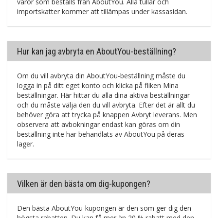
varor som beställs från AboutYou. Alla tullar och
importskatter kommer att tillämpas under kassasidan.
Hur kan jag avbryta en AboutYou-beställning?
Om du vill avbryta din AboutYou-beställning måste du
logga in på ditt eget konto och klicka på fliken Mina
beställningar. Här hittar du alla dina aktiva beställningar
och du måste välja den du vill avbryta. Efter det är allt du
behöver göra att trycka på knappen Avbryt leverans. Men
observera att avbokningar endast kan göras om din
beställning inte har behandlats av AboutYou på deras
lager.
Vilken är den bästa om dig-kupongen?
Den bästa AboutYou-kupongen är den som ger dig den
högsta rabatten. Du kan få mer än 20 % rabatt med den