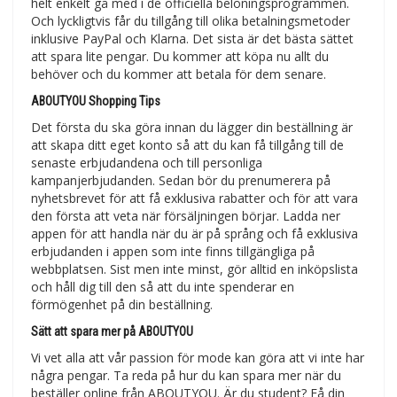
helt enkelt gå med i de officiella belöningsprogrammen.
Och lyckligtvis får du tillgång till olika betalningsmetoder
inklusive PayPal och Klarna. Det sista är det bästa sättet
att spara lite pengar. Du kommer att köpa nu allt du
behöver och du kommer att betala för dem senare.
ABOUTYOU Shopping Tips
Det första du ska göra innan du lägger din beställning är
att skapa ditt eget konto så att du kan få tillgång till de
senaste erbjudandena och till personliga
kampanjerbjudanden. Sedan bör du prenumerera på
nyhetsbrevet för att få exklusiva rabatter och för att vara
den första att veta när försäljningen börjar. Ladda ner
appen för att handla när du är på språng och få exklusiva
erbjudanden i appen som inte finns tillgängliga på
webbplatsen. Sist men inte minst, gör alltid en inköpslista
och håll dig till den så att du inte spenderar en
förmögenhet på din beställning.
Sätt att spara mer på ABOUTYOU
Vi vet alla att vår passion för mode kan göra att vi inte har
några pengar. Ta reda på hur du kan spara mer när du
beställer online från ABOUTYOU. Är du student? Få din