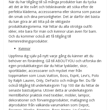
När du har tillgång till så många produkter kan du tycka
att det är lite svårt och tidskrävande att söka efter de
perfekta kläderna, accessoarerna eller skorna som passar
din smak och dina personligheter. Det är därför det bästa
du kan göra är att titta på de viktigaste
produktkategorierna. Här hittar du alla otroliga outfit-
idéer, inte bara för män och kvinnor utan även för barn.
Och du kommer också att få tillgång till
heminredningsprodukter.
Kvinnor
Uppfinna dig själv på nytt varje gång du känner att du
behöver en förändring. Gå till ABOUTYOU och utforska din
egen produktkategori där du hittar lyxkläder, skor,
sportkläder, accessoarer och mycket mer från
toppmärken som Louis Vuitton, Boss, Esprit, Levi's, Polo
by Ralph Lauren, Only, DeFacto och många fler. Du får
också tillgång till underkategorin Top 100 där du hittar de
senaste bästsäljarna. Utöver detta är underkategorin
Hemtillbehör praktisk med textilier, möbler, lampor,
dekorationer och förvaringsprodukter, matlagning och
ätprodukter från välkända varumärken som Depot,
Essenza, Wenko, Noppies, Boss Home, Liv Corday,