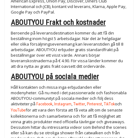
American Express, Union Pay, Discover, Diners Club
International och JCB), kontant vid leverans, Klarna, Apple Pay,
Google Pay och PayPal.
ABOUTYOU Frakt och kostnader
Beroende på leveransdestination kommer du att få din
beställning inom högst 5 arbetsdagar. När det är helgdagar
eller olika försäljningsevenemang kan leveranstiden gå till 8
arbetsdagar. ABOUTYOU erbjuder gratis standardfrakt på
beställningar över ett visst värde. Annars börjar
leveranskostnaderna på € 4.90. För vissa länder kommer du
att dra nytta av gratis frakt oavsett ditt ordervärde.
ABOUTYOU på sociala medier
Håll kontakten och missa inga erbjudanden eller
modenyheter. Gå nu med i det passionerade och fashionabla
ABOUTYOU-communityt på sociala medier och följ dess
aktiviteter på
Facebook
,
Instagram
,
Twitter
,
Pinterest
,
TikTok
och
YouTube
för att vara den första att få veta allt om de senaste
kollektionerna och samarbetena och för att få möjlighet att
vinna gratis produkter med officiella tävlingar och giveaways.
Dessutom hittar du intressanta videor som Behind the scenes
eller så kan du se otroliga shower från catwalken och från