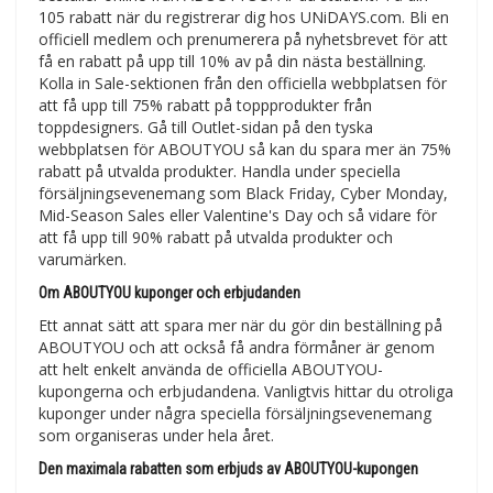
105 rabatt när du registrerar dig hos UNiDAYS.com. Bli en
officiell medlem och prenumerera på nyhetsbrevet för att
få en rabatt på upp till 10% av på din nästa beställning.
Kolla in Sale-sektionen från den officiella webbplatsen för
att få upp till 75% rabatt på toppprodukter från
toppdesigners. Gå till Outlet-sidan på den tyska
webbplatsen för ABOUTYOU så kan du spara mer än 75%
rabatt på utvalda produkter. Handla under speciella
försäljningsevenemang som Black Friday, Cyber Monday,
Mid-Season Sales eller Valentine's Day och så vidare för
att få upp till 90% rabatt på utvalda produkter och
varumärken.
Om ABOUTYOU kuponger och erbjudanden
Ett annat sätt att spara mer när du gör din beställning på
ABOUTYOU och att också få andra förmåner är genom
att helt enkelt använda de officiella ABOUTYOU-
kupongerna och erbjudandena. Vanligtvis hittar du otroliga
kuponger under några speciella försäljningsevenemang
som organiseras under hela året.
Den maximala rabatten som erbjuds av ABOUTYOU-kupongen