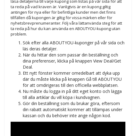
läsa detaljerna till varje kupong som listas på vår sida för att
ta reda på vad kraven är. Vanligtvis är en kupong giltig
antingen för nya eller för befintliga kunder men det finns
tillfällen då kupongen är giltig för vissa märken eller för
nyhetsbrevprenumeranter. Följ våra lättanvända steg för att
ta reda på hur du kan använda en ABOUTYOU-kupong utan
problem.
Sök efter alla ABOUTYOU-kuponger på vår sida och
läs deras detaljer.
När du hittar den som passar din beställning och
dina preferenser, klicka på knappen View Deal/Get
Deal.
Ett nytt fönster kommer omedelbart att dyka upp
där du måste klicka på knappen Gå till ABOUTYOU
för att omdirigeras till den officiella webbplatsen.
Nu måste du logga in på ditt eget konto och lägga
till alla artiklar du vill köpa i kundvagnen.
Gör din beställning som du brukar göra, eftersom
din rabatt automatiskt kommer att tillämpas under
kassan och du behöver inte ange någon kod.