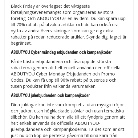
Black Friday är överlägset det viktigaste
försäljningsevenemanget som organiseras av stora
företag. Och ABOUTYOU är en av dem. Du kan spara upp
till 70% rabatt på utvalda artiklar och du kan också dra
nytta av andra överraskningar som kan ge dig extra
rabatter på redan reducerade artiklar. Skynda dig, lagret är
begränsat.
ABOUTYOU Cyber måndag erbjudanden och kampanjkoder
Få de bästa erbjudandena och låsa upp de största
rabatterna genom att helt enkelt använda den officiella
ABOUTYOU Cyber Monday Erbjudanden och Promo
Codes. Du kan få upp till 90% rabatt på tusentals och
tusen produkter från välkända varumärken.
ABOUTYOU julerbjudanden och kampanjkoder
Dina juldagar kan inte vara kompletta utan mysiga tröjor
och jackor, utan högklackade stövlar och utan tematiska
tillbehör. Du kan nu ha dem alla till ett fyndpris genom att
helt enkelt använda de officiella ABOUTYOU-
julerbjudandena och kampanjkoderna. Ta det som är ditt
just nu och köp de perfekta gåvorna till dina kära från