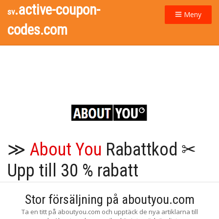
.active-coupon-
sv
Meny
codes.com
≫
About You
Rabattkod ✂
Upp till 30 % rabatt
Stor försäljning på aboutyou.com
Ta en titt på aboutyou.com och upptäck de nya artiklarna till