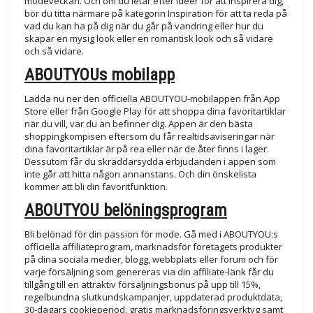
modeveckan. Och om du letar efter idéer för att inspirera dig,
bör du titta närmare på kategorin Inspiration för att ta reda på
vad du kan ha på dig när du går på vandring eller hur du
skapar en mysig look eller en romantisk look och så vidare
och så vidare.
ABOUTYOUs mobilapp
Ladda nu ner den officiella ABOUTYOU-mobilappen från App
Store eller från Google Play för att shoppa dina favoritartiklar
när du vill, var du än befinner dig. Appen är den bästa
shoppingkompisen eftersom du får realtidsaviseringar när
dina favoritartiklar är på rea eller när de åter finns i lager.
Dessutom får du skräddarsydda erbjudanden i appen som
inte går att hitta någon annanstans. Och din önskelista
kommer att bli din favoritfunktion.
ABOUTYOU belöningsprogram
Bli belönad för din passion för mode. Gå med i ABOUTYOU:s
officiella affiliateprogram, marknadsför företagets produkter
på dina sociala medier, blogg, webbplats eller forum och för
varje försäljning som genereras via din affiliate-länk får du
tillgång till en attraktiv försäljningsbonus på upp till 15%,
regelbundna slutkundskampanjer, uppdaterad produktdata,
30-dagars cookieperiod, gratis marknadsföringsverktyg samt