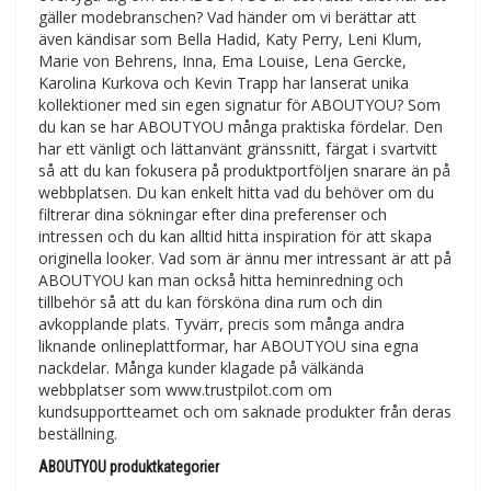
gäller modebranschen? Vad händer om vi berättar att
även kändisar som Bella Hadid, Katy Perry, Leni Klum,
Marie von Behrens, Inna, Ema Louise, Lena Gercke,
Karolina Kurkova och Kevin Trapp har lanserat unika
kollektioner med sin egen signatur för ABOUTYOU? Som
du kan se har ABOUTYOU många praktiska fördelar. Den
har ett vänligt och lättanvänt gränssnitt, färgat i svartvitt
så att du kan fokusera på produktportföljen snarare än på
webbplatsen. Du kan enkelt hitta vad du behöver om du
filtrerar dina sökningar efter dina preferenser och
intressen och du kan alltid hitta inspiration för att skapa
originella looker. Vad som är ännu mer intressant är att på
ABOUTYOU kan man också hitta heminredning och
tillbehör så att du kan försköna dina rum och din
avkopplande plats. Tyvärr, precis som många andra
liknande onlineplattformar, har ABOUTYOU sina egna
nackdelar. Många kunder klagade på välkända
webbplatser som www.trustpilot.com om
kundsupportteamet och om saknade produkter från deras
beställning.
ABOUTYOU produktkategorier