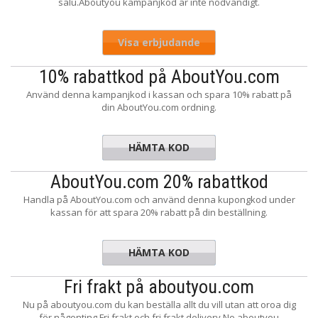
salu.Aboutyou kampanjkod är inte nödvändigt.
Visa erbjudande
10% rabattkod på AboutYou.com
Använd denna kampanjkod i kassan och spara 10% rabatt på
din AboutYou.com ordning.
HÄMTA KOD
-VCH4PY
AboutYou.com 20% rabattkod
Handla på AboutYou.com och använd denna kupongkod under
kassan för att spara 20% rabatt på din beställning.
HÄMTA KOD
-CCNXDZ
Fri frakt på aboutyou.com
Nu på aboutyou.com du kan beställa allt du vill utan att oroa dig
för någonting.Fri frakt och fri frakt delivery.No aboutyou