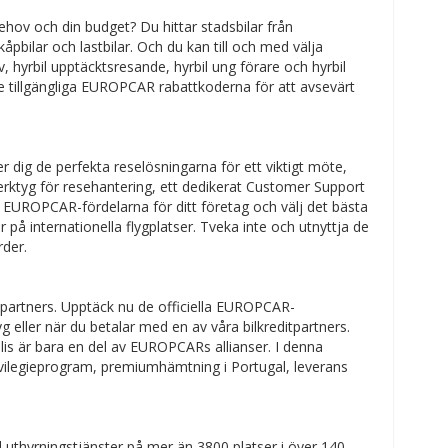
hov och din budget? Du hittar stadsbilar från
kåpbilar och lastbilar. Och du kan till och med välja
iv, hyrbil upptäcktsresande, hyrbil ung förare och hyrbil
de tillgängliga EUROPCAR rabattkoderna för att avsevärt
 dig de perfekta reselösningarna för ett viktigt möte,
erktyg för resehantering, ett dedikerat Customer Support
 EUROPCAR-fördelarna för ditt företag och välj det bästa
r på internationella flygplatser. Tveka inte och utnyttja de
rder.
partners. Upptäck nu de officiella EUROPCAR-
yg eller när du betalar med en av våra bilkreditpartners.
lis är bara en del av EUROPCARs allianser. I denna
rivilegieprogram, premiumhämtning i Portugal, leverans
ill uthyrningstjänster på mer än 3800 platser i över 140