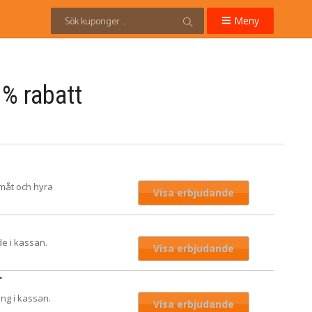
Meny
 % rabatt
amåt och hyra
Visa erbjudande
de i kassan.
Visa erbjudande
r
ng i kassan.
Visa erbjudande