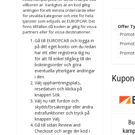
villkoren är. Vanligtvis är en kod giltig
antingen för ett minsta ordervärde eller
för utvalda kategorier och inte för hela
tjänster som erbjuds av EUROPCAR. Det
Offer T
finns tillfällen då koden är giltig för vissa
partners eller för vissa destinationer.
Promot
Gå till EUROPCAR och logga in
Promot
på ditt eget konto om du redan
har ett eller registrera dig nu
Promot
för att få enkel tillgång till din
bokningsorder och göra
eventuella ytterligare ändringar
Kupong
i den.
Välj upphämtningsplats,
resedatum och klicka på
knappen Sök.
Välj nu rätt fordon och
skyddsförsäkringar eller andra
extrafunktioner och tryck på
knappen Välj.
Bu
Gå till sidan Review and
kamp
Checkout och ange din kod i