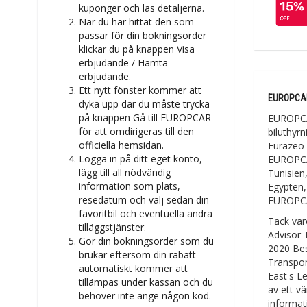
kuponger och läs detaljerna.
När du har hittat den som
passar för din bokningsorder
klickar du på knappen Visa
erbjudande / Hämta
erbjudande.
Ett nytt fönster kommer att
EUROPCAR 
dyka upp där du måste trycka
på knappen Gå till EUROPCAR
EUROPCAR
för att omdirigeras till den
biluthyr
officiella hemsidan.
Eurazeo o
Logga in på ditt eget konto,
EUROPCAR
lägg till all nödvändig
Tunisien
information som plats,
Egypten, 
resedatum och välj sedan din
EUROPCAR
favoritbil och eventuella andra
Tack var
tilläggstjänster.
Advisor 
Gör din bokningsorder som du
2020 Bes
brukar eftersom din rabatt
Transpor
automatiskt kommer att
East's L
tillämpas under kassan och du
av ett v
behöver inte ange någon kod.
informat