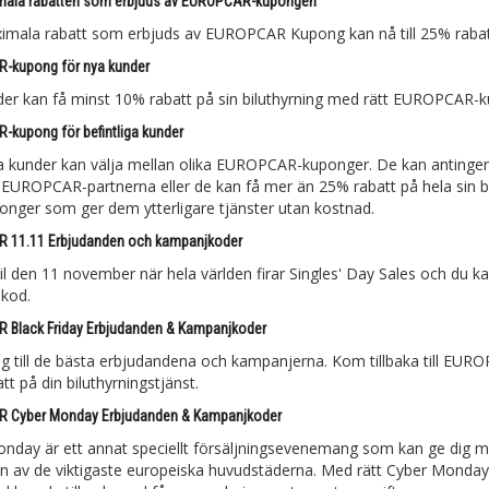
mala rabatten som erbjuds av EUROPCAR-kupongen
mala rabatt som erbjuds av EUROPCAR Kupong kan nå till 25% rabat
-kupong för nya kunder
er kan få minst 10% rabatt på sin biluthyrning med rätt EUROPCAR-
kupong för befintliga kunder
ga kunder kan välja mellan olika EUROPCAR-kuponger. De kan antingen f
la EUROPCAR-partnerna eller de kan få mer än 25% rabatt på hela sin 
ponger som ger dem ytterligare tjänster utan kostnad.
 11.11 Erbjudanden och kampanjkoder
bil den 11 november när hela världen firar Singles' Day Sales och du 
kod.
Black Friday Erbjudanden & Kampanjkoder
ång till de bästa erbjudandena och kampanjerna. Kom tillbaka till EURO
t på din biluthyrningstjänst.
 Cyber Monday Erbjudanden & Kampanjkoder
nday är ett annat speciellt försäljningsevenemang som kan ge dig mass
ll en av de viktigaste europeiska huvudstäderna. Med rätt Cyber Mond