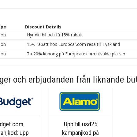
ype
Discount Details
ion
Hyr din bil och få 15% rabatt
ion
15% rabatt hos Europcar.com resa till Tyskland
ion
Ta 20% kupong på Europcare.com utvalda platser
er och erbjudanden från liknande but
dget.com
Upp till usd25
anjkod: upp
kampanjkod på