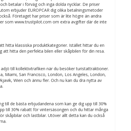
r och betalar i förväg och inga dolda nycklar. De priser
ssutom erbjuder EUROPCAR dig olika betalningsmetoder
ckså. Företaget har priser som är lite högre än andra
r som www.trustpilot.com om extra avgifter där de inte
 hitta klassiska produktkategorier. Istället hittar du en
att hitta den perfekta bilen eller skåpbilen för din resa.
djö till kollektivtrafiken när du besöker turistattraktioner.
, Miami, San Francisco, London, Los Angeles, London,
kjavik, Wien och ännu fler. Och nu kan du dra nytta av
a.
ång till de bästa erbjudandena som kan ge dig upp till 30%
p till 30% rabatt för vintersäsongen och du hittar många
skåpbilar och lastbilar. Utöver allt detta kan du också
rna.