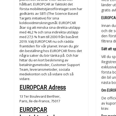
hållbart. EUROPCAR är faktiskt det
länder ut
första mobilitetstjänstföretaget som har
gratis a
godkänts av SBTi (The Science Based
Targets initiative) för sina
EUROPCAR
koldioxidminskningsmål. EUROPCAR
Innan du
åtar sig att minska sina direkta utsläpp
och de s
med 46,2 % och sina indirekta utsläpp
den förs
med 27,5 % fram till 2030 från basåret
filtrera 
2019. Välj EUROPCAR nu och rädda
framtiden för vår planet. Innan du gör
Sätt att 
din beställning hos EUROPCAR finns det
några saker du bör tänka på. Och här
Vill du 
hittar du en kort beskrivning av
Registre
betalningsmetoder, Customer Support
exklusiv
Team, leveransmetoder, sociala
första bo
mediekonton och så vidare och så
din bil 
vidare.
nästa bo
EUROPCAR Adress
Om EUROP
13 Ter Boulevard Berthier,
De offic
Paris, Ile-de-France, 75017
av kupon
krav.
EUROPCAR