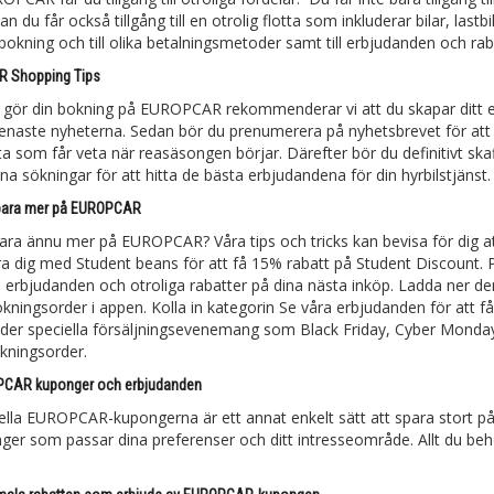
an du får också tillgång till en otrolig flotta som inkluderar bilar, lastb
vbokning och till olika betalningsmetoder samt till erbjudanden och r
 Shopping Tips
 gör din bokning på EUROPCAR rekommenderar vi att du skapar ditt eget
enaste nyheterna. Sedan bör du prenumerera på nyhetsbrevet för att f
ta som får veta när reasäsongen börjar. Därefter bör du definitivt ska
dina sökningar för att hitta de bästa erbjudandena för din hyrbilstjänst.
spara mer på EUROPCAR
spara ännu mer på EUROPCAR? Våra tips och tricks kan bevisa för dig 
ra dig med Student beans för att få 15% rabatt på Student Discount. Pr
a erbjudanden och otroliga rabatter på dina nästa inköp. Ladda ner den 
kningsorder i appen. Kolla in kategorin Se våra erbjudanden för att få u
under speciella försäljningsevenemang som Black Friday, Cyber Monday,
kningsorder.
CAR kuponger och erbjudanden
iella EUROPCAR-kupongerna är ett annat enkelt sätt att spara stort på
ger som passar dina preferenser och ditt intresseområde. Allt du behöve