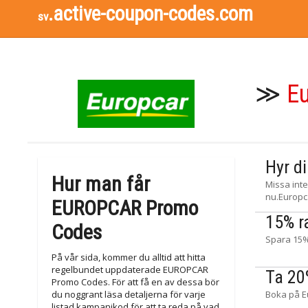
.active-coupon-codes.com
sv
≫
E
Hyr di
Hur man får
Missa inte
nu.Europc
EUROPCAR Promo
15% r
Codes
Spara 15% 
På vår sida, kommer du alltid att hitta
regelbundet uppdaterade EUROPCAR
Ta 20
Promo Codes. För att få en av dessa bör
du noggrant läsa detaljerna för varje
Boka på E
listad kampanjkod för att ta reda på vad