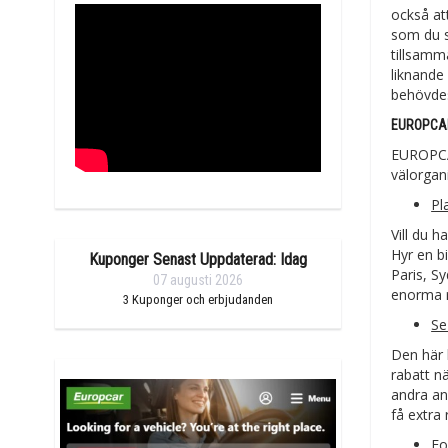
också att
som du s
tillsamm
liknande
behövde
EUROPCAR
EUROPCAR
välorgani
Pl
Vill du h
Hyr en b
Kuponger Senast Uppdaterad: Idag
Paris, S
07 augusti 2026
enorma r
3
Kuponger och erbjudanden
Se
Den här 
rabatt n
andra an
få extra
Fo