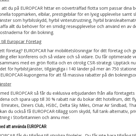
u att du på EUROPCAR hittar en oöverträffad flotta som passar dina be
onella toppmärken, elbilar, prestigebilar för en lyxig upplevelse samt s
jänster som hyrbilsskydd, hyrbil vinterutrustning, hyrbil bränslealternat
Skaffa allt du behöver för en smidig reseupplevelse och använd en av 
ostnaderna för din bokning.
 till Europcar Företag
ett företag? EUROPCAR har mobilitetslösningar för ditt företag och ger
ding eller konferens och så vidare och så vidare. Du får optimerade v
lsammans med en grön flotta och en otrolig CSR-strategi. Upptäck nu
et för hyrbilstjänster, tillgängliga i 140 länder på mer än 750 statione
la EUROPCAR-kupongerna för att få massiva rabatter på din bokningso
änster
med EUROPCAR så får du exklusiva erbjudanden från alla företagets 
ena och spara upp till 30 % rabatt när du bokar ditt hotellrum, ditt fl
, Emirates, Diners Club, HSBC, Delta Sky Miles, Omar Air Sindbad, Tha
 kan du också få EUROPCAR-tillägg som skydd, full tank-alternativ, p
ning i Storbritannien och ännu mer.
 med att använda EUROPCAR
CAR får du tillgång till otroliga fördelar. Du får inte bara tillgång t