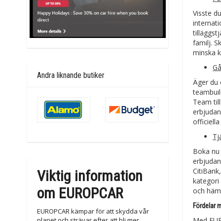
Visste d
internati
tilläggst
familj. 
minska k
Gå
Andra liknande butiker
Äger du 
teambuil
Team til
erbjudand
officiel
Tj
Boka nu 
erbjudand
CitiBank
Viktig information
kategori
om EUROPCAR
och hämt
Fördelar
EUROPCAR kämpar för att skydda vår
planet och strävar efter att bli mer
Med EUROP