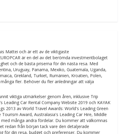
 Mattei och är ett av de viktigaste
. EUROPCAR är en del av det berömda investmentbolaget
lighet och de bästa priserna för din nästa resa. Med
Argentina, Uruguay, Panama, Mexiko, Guatemala, Uganda,
amaica, Grekland, Turkiet, Rumänien, Kroatien, Polen,
h många fler. Behöver du fler anledningar att välja
nit viktiga utmärkelser genom åren, inklusive Trip
rld's Leading Car Rental Company Website 2019 och KAYAK
gs 2013 av World Travel Awards: World's Leading Green
 Tourism Award, Australasia's Leading Car Hire, Middle
skt med många andra fördelar. Du kommer att välkomnas
t redan från början tack vare den detaljerade
plig för din resa, budget och preferenser. Du kommer