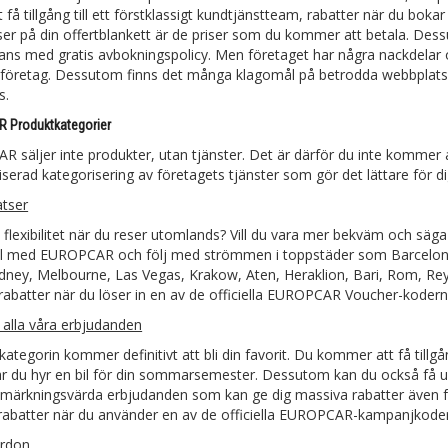
 få tillgång till ett förstklassigt kundtjänstteam, rabatter när du boka
er på din offertblankett är de priser som du kommer att betala. De
ans med gratis avbokningspolicy. Men företaget har några nackdelar o
 företag. Dessutom finns det många klagomål på betrodda webbplatse
s.
 Produktkategorier
 säljer inte produkter, utan tjänster. Det är därför du inte kommer att
serad kategorisering av företagets tjänster som gör det lättare för dig 
atser
a flexibilitet när du reser utomlands? Vill du vara mer bekväm och säga a
il med EUROPCAR och följ med strömmen i toppstäder som Barcelona
ydney, Melbourne, Las Vegas, Krakow, Aten, Heraklion, Bari, Rom, Rey
abatter när du löser in en av de officiella EUROPCAR Voucher-kodern
 alla våra erbjudanden
kategorin kommer definitivt att bli din favorit. Du kommer att få tillg
är du hyr en bil för din sommarsemester. Dessutom kan du också få up
märkningsvärda erbjudanden som kan ge dig massiva rabatter även för 
 rabatter när du använder en av de officiella EUROPCAR-kampanjkode
rdon