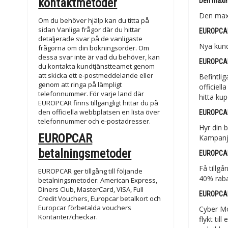
kontaktmetoder
Den maxi
Den maxi
Om du behöver hjälp kan du titta på
sidan Vanliga frågor där du hittar
EUROPCAR
detaljerade svar på de vanligaste
Nya kund
frågorna om din bokningsorder. Om
dessa svar inte är vad du behöver, kan
EUROPCAR-
du kontakta kundtjänstteamet genom
att skicka ett e-postmeddelande eller
Befintli
genom att ringa på lämpligt
officiel
telefonnummer. För varje land där
hitta ku
EUROPCAR finns tillgängligt hittar du på
den officiella webbplatsen en lista över
EUROPCAR
telefonnummer och e-postadresser.
Hyr din 
EUROPCAR
Kampanj
betalningsmetoder
EUROPCAR 
Få tillg
EUROPCAR ger tillgång till följande
40% rabat
betalningsmetoder: American Express,
Diners Club, MasterCard, VISA, Full
EUROPCAR
Credit Vouchers, Europcar betalkort och
Europcar förbetalda vouchers
Cyber Mo
Kontanter/checkar.
flykt ti