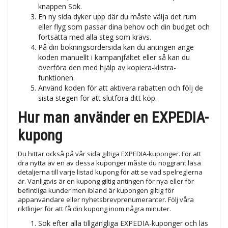
knappen Sök.
En ny sida dyker upp där du måste välja det rum
eller flyg som passar dina behov och din budget och
fortsätta med alla steg som krävs.
På din bokningsordersida kan du antingen ange
koden manuellt i kampanjfältet eller så kan du
överföra den med hjälp av kopiera-klistra-
funktionen.
Använd koden för att aktivera rabatten och följ de
sista stegen för att slutföra ditt köp.
Hur man använder en EXPEDIA-
kupong
Du hittar också på vår sida giltiga EXPEDIA-kuponger. För att
dra nytta av en av dessa kuponger måste du noggrant läsa
detaljerna till varje listad kupong för att se vad spelreglerna
är. Vanligtvis är en kupong giltig antingen för nya eller för
befintliga kunder men ibland är kupongen giltig för
appanvändare eller nyhetsbrevprenumeranter. Följ våra
riktlinjer för att få din kupong inom några minuter.
Sök efter alla tillgängliga EXPEDIA-kuponger och läs