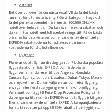
Vistelser
Behöver du idéer för din nästa resa? Vill du få det bästa
rummet för ditt nästa äventyr? Gå till kategorin Stays och
få det perfekta boendet från mer än 100.000 XNUMX
hotell över hela världen. Du kan även få extra rabatter och
du kan hitta hotell med full återbetalningsrätt. Få de bästa
priserna för dina vistelser och använd en av de officiella
EXPEDIA rabattkoderna för att avsevärt minska
kostnaderna för ditt hotellboende.
Flygresor
Planerar du att fly från din dagliga rutin? Utforska populära
flygdestinationer från EXPEDIA och få de bästa
flygpriserna när du reser till Los Angeles, Honolulu,
Cancun, Sydney, London, Lissabon, Dubai, Tokyo, Madrid
och mycket mer. Du kan välja en tur-och-retur-flygning,
envägs- eller flerstadsflygning eller en ekonomiflygning.
Var smart och lägg till Price Drop Protection Policy så får
du pengarna tillbaka från EXPEDIA om ditt flyg blir billigare.
Eller använd en av de officiella EXPEDIA-kampanjkoderna
för att få rabatter på upp till 30% rabatt på din flygbiljett.