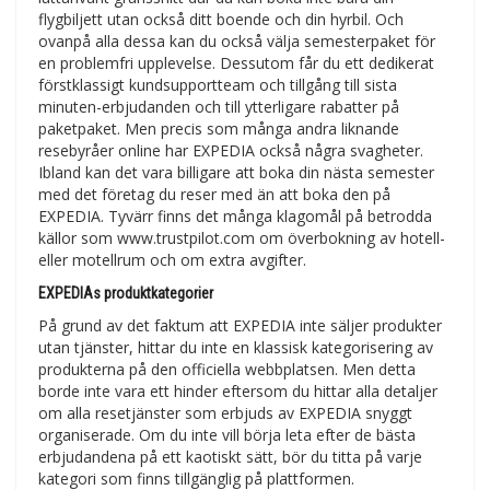
flygbiljett utan också ditt boende och din hyrbil. Och
ovanpå alla dessa kan du också välja semesterpaket för
en problemfri upplevelse. Dessutom får du ett dedikerat
förstklassigt kundsupportteam och tillgång till sista
minuten-erbjudanden och till ytterligare rabatter på
paketpaket. Men precis som många andra liknande
resebyråer online har EXPEDIA också några svagheter.
Ibland kan det vara billigare att boka din nästa semester
med det företag du reser med än att boka den på
EXPEDIA. Tyvärr finns det många klagomål på betrodda
källor som www.trustpilot.com om överbokning av hotell-
eller motellrum och om extra avgifter.
EXPEDIAs produktkategorier
På grund av det faktum att EXPEDIA inte säljer produkter
utan tjänster, hittar du inte en klassisk kategorisering av
produkterna på den officiella webbplatsen. Men detta
borde inte vara ett hinder eftersom du hittar alla detaljer
om alla resetjänster som erbjuds av EXPEDIA snyggt
organiserade. Om du inte vill börja leta efter de bästa
erbjudandena på ett kaotiskt sätt, bör du titta på varje
kategori som finns tillgänglig på plattformen.