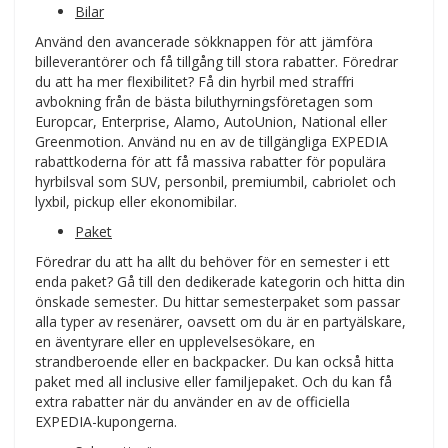
Bilar
Använd den avancerade sökknappen för att jämföra
billeverantörer och få tillgång till stora rabatter. Föredrar
du att ha mer flexibilitet? Få din hyrbil med straffri
avbokning från de bästa biluthyrningsföretagen som
Europcar, Enterprise, Alamo, AutoUnion, National eller
Greenmotion. Använd nu en av de tillgängliga EXPEDIA
rabattkoderna för att få massiva rabatter för populära
hyrbilsval som SUV, personbil, premiumbil, cabriolet och
lyxbil, pickup eller ekonomibilar.
Paket
Föredrar du att ha allt du behöver för en semester i ett
enda paket? Gå till den dedikerade kategorin och hitta din
önskade semester. Du hittar semesterpaket som passar
alla typer av resenärer, oavsett om du är en partyälskare,
en äventyrare eller en upplevelsesökare, en
strandberoende eller en backpacker. Du kan också hitta
paket med all inclusive eller familjepaket. Och du kan få
extra rabatter när du använder en av de officiella
EXPEDIA-kupongerna.