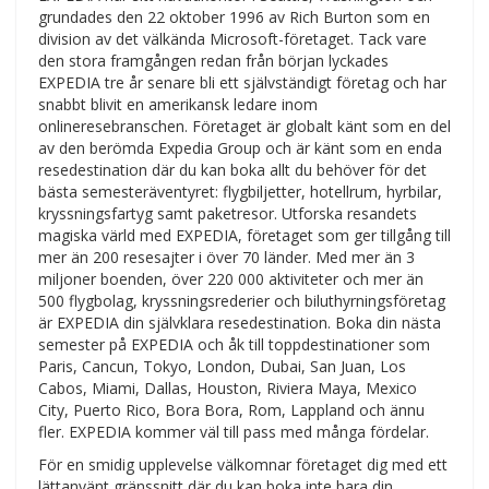
grundades den 22 oktober 1996 av Rich Burton som en
division av det välkända Microsoft-företaget. Tack vare
den stora framgången redan från början lyckades
EXPEDIA tre år senare bli ett självständigt företag och har
snabbt blivit en amerikansk ledare inom
onlineresebranschen. Företaget är globalt känt som en del
av den berömda Expedia Group och är känt som en enda
resedestination där du kan boka allt du behöver för det
bästa semesteräventyret: flygbiljetter, hotellrum, hyrbilar,
kryssningsfartyg samt paketresor. Utforska resandets
magiska värld med EXPEDIA, företaget som ger tillgång till
mer än 200 resesajter i över 70 länder. Med mer än 3
miljoner boenden, över 220 000 aktiviteter och mer än
500 flygbolag, kryssningsrederier och biluthyrningsföretag
är EXPEDIA din självklara resedestination. Boka din nästa
semester på EXPEDIA och åk till toppdestinationer som
Paris, Cancun, Tokyo, London, Dubai, San Juan, Los
Cabos, Miami, Dallas, Houston, Riviera Maya, Mexico
City, Puerto Rico, Bora Bora, Rom, Lappland och ännu
fler. EXPEDIA kommer väl till pass med många fördelar.
För en smidig upplevelse välkomnar företaget dig med ett
lättanvänt gränssnitt där du kan boka inte bara din