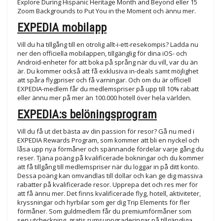
Explore During Hispanic Heritage Month and Beyond eller 15
Zoom Backgrounds to Put You in the Moment och ännu mer.
EXPEDIA mobilapp
Vill du ha tillgång till en otrolig allt-i-ett-resekompis? Ladda nu
ner den officiella mobilappen, tillgänglig för dina iOS- och
Android-enheter för att boka på språng när du vill, var du än
är. Du kommer också att få exklusiva in-deals samt möjlighet
att spåra flygpriser och få varningar. Och om du är officiell
EXPEDIA-medlem får du medlemspriser på upp till 10% rabatt
eller ännu mer på mer än 100.000 hotell över hela världen.
EXPEDIA:s belöningsprogram
Vill du få ut det bästa av din passion för resor? Gå nu med i
EXPEDIA Rewards Program, som kommer att bli en nyckel och
låsa upp nya förmåner och spännande fördelar varje gång du
reser. Tjäna poäng på kvalificerade bokningar och du kommer
att få tillgång till medlemspriser när du loggar in på ditt konto.
Dessa poäng kan omvandlas till dollar och kan ge dig massiva
rabatter på kvalificerade resor. Upprepa det och res mer för
att få ännu mer. Det finns kvalificerade flyg, hotell, aktiviteter,
kryssningar och hyrbilar som ger dig Trip Elements för fler
förmåner. Som guldmedlem får du premiumförmåner som
sen utcheckning, gratis rumsuppgraderingar på tillgängliga