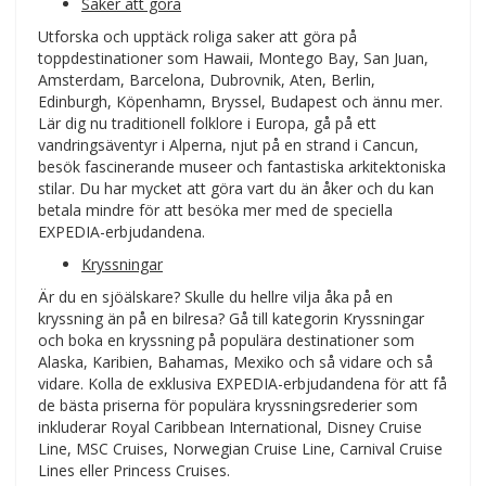
Saker att göra
Utforska och upptäck roliga saker att göra på
toppdestinationer som Hawaii, Montego Bay, San Juan,
Amsterdam, Barcelona, Dubrovnik, Aten, Berlin,
Edinburgh, Köpenhamn, Bryssel, Budapest och ännu mer.
Lär dig nu traditionell folklore i Europa, gå på ett
vandringsäventyr i Alperna, njut på en strand i Cancun,
besök fascinerande museer och fantastiska arkitektoniska
stilar. Du har mycket att göra vart du än åker och du kan
betala mindre för att besöka mer med de speciella
EXPEDIA-erbjudandena.
Kryssningar
Är du en sjöälskare? Skulle du hellre vilja åka på en
kryssning än på en bilresa? Gå till kategorin Kryssningar
och boka en kryssning på populära destinationer som
Alaska, Karibien, Bahamas, Mexiko och så vidare och så
vidare. Kolla de exklusiva EXPEDIA-erbjudandena för att få
de bästa priserna för populära kryssningsrederier som
inkluderar Royal Caribbean International, Disney Cruise
Line, MSC Cruises, Norwegian Cruise Line, Carnival Cruise
Lines eller Princess Cruises.