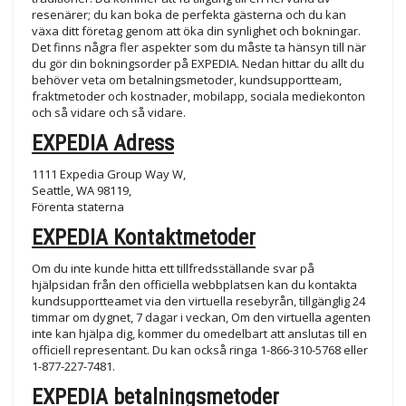
resenärer; du kan boka de perfekta gästerna och du kan
växa ditt företag genom att öka din synlighet och bokningar.
Det finns några fler aspekter som du måste ta hänsyn till när
du gör din bokningsorder på EXPEDIA. Nedan hittar du allt du
behöver veta om betalningsmetoder, kundsupportteam,
fraktmetoder och kostnader, mobilapp, sociala mediekonton
och så vidare och så vidare.
EXPEDIA Adress
1111 Expedia Group Way W,
Seattle, WA 98119,
Förenta staterna
EXPEDIA Kontaktmetoder
Om du inte kunde hitta ett tillfredsställande svar på
hjälpsidan från den officiella webbplatsen kan du kontakta
kundsupportteamet via den virtuella resebyrån, tillgänglig 24
timmar om dygnet, 7 dagar i veckan, Om den virtuella agenten
inte kan hjälpa dig, kommer du omedelbart att anslutas till en
officiell representant. Du kan också ringa 1-866-310-5768 eller
1-877-227-7481.
EXPEDIA betalningsmetoder