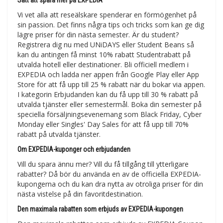
Sätt att spara mer på EXPEDIA
Vi vet alla att reseälskare spenderar en förmögenhet på
sin passion. Det finns några tips och tricks som kan ge dig
lägre priser för din nästa semester. Är du student?
Registrera dig nu med UNiDAYS eller Student Beans så
kan du antingen få minst 10% rabatt Studentrabatt på
utvalda hotell eller destinationer. Bli officiell medlem i
EXPEDIA och ladda ner appen från Google Play eller App
Store för att få upp till 25 % rabatt när du bokar via appen.
I kategorin Erbjudanden kan du få upp till 30 % rabatt på
utvalda tjänster eller semestermål. Boka din semester på
speciella försäljningsevenemang som Black Friday, Cyber
Monday eller Singles' Day Sales för att få upp till 70%
rabatt på utvalda tjänster.
Om EXPEDIA-kuponger och erbjudanden
Vill du spara ännu mer? Vill du få tillgång till ytterligare
rabatter? Då bör du använda en av de officiella EXPEDIA-
kupongerna och du kan dra nytta av otroliga priser för din
nästa vistelse på din favoritdestination.
Den maximala rabatten som erbjuds av EXPEDIA-kupongen