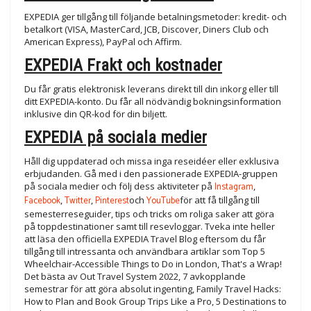
EXPEDIA ger tillgång till följande betalningsmetoder: kredit- och
betalkort (VISA, MasterCard, JCB, Discover, Diners Club och
American Express), PayPal och Affirm.
EXPEDIA Frakt och kostnader
Du får gratis elektronisk leverans direkt till din inkorg eller till
ditt EXPEDIA-konto. Du får all nödvändig bokningsinformation
inklusive din QR-kod för din biljett.
EXPEDIA på sociala medier
Håll dig uppdaterad och missa inga reseidéer eller exklusiva
erbjudanden. Gå med i den passionerade EXPEDIA-gruppen
på sociala medier och följ dess aktiviteter på
Instagram
,
Facebook
,
Twitter
,
Pinterest
och
YouTube
för att få tillgång till
semesterreseguider, tips och tricks om roliga saker att göra
på toppdestinationer samt till resevloggar. Tveka inte heller
att läsa den officiella EXPEDIA Travel Blog eftersom du får
tillgång till intressanta och användbara artiklar som Top 5
Wheelchair-Accessible Things to Do in London, That's a Wrap!
Det bästa av Out Travel System 2022, 7 avkopplande
semestrar för att göra absolut ingenting, Family Travel Hacks:
How to Plan and Book Group Trips Like a Pro, 5 Destinations to