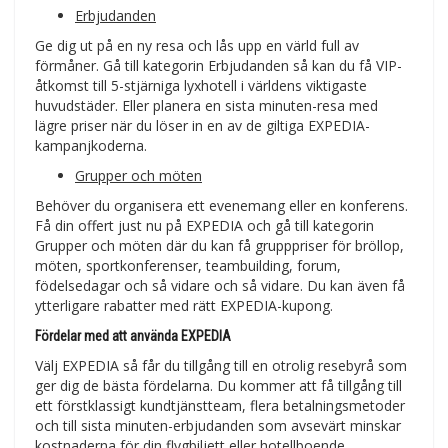
Erbjudanden
Ge dig ut på en ny resa och lås upp en värld full av
förmåner. Gå till kategorin Erbjudanden så kan du få VIP-
åtkomst till 5-stjärniga lyxhotell i världens viktigaste
huvudstäder. Eller planera en sista minuten-resa med
lägre priser när du löser in en av de giltiga EXPEDIA-
kampanjkoderna.
Grupper och möten
Behöver du organisera ett evenemang eller en konferens.
Få din offert just nu på EXPEDIA och gå till kategorin
Grupper och möten där du kan få grupppriser för bröllop,
möten, sportkonferenser, teambuilding, forum,
födelsedagar och så vidare och så vidare. Du kan även få
ytterligare rabatter med rätt EXPEDIA-kupong.
Fördelar med att använda EXPEDIA
Välj EXPEDIA så får du tillgång till en otrolig resebyrå som
ger dig de bästa fördelarna. Du kommer att få tillgång till
ett förstklassigt kundtjänstteam, flera betalningsmetoder
och till sista minuten-erbjudanden som avsevärt minskar
kostnaderna för din flygbiljett eller hotellboende.