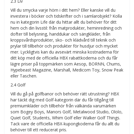
2.3 Liv
Vill du smycka varje hörn i ditt hem? Eller kanske vill du
investera i böcker och tidskrifter och i samlarobjekt? Kolla
nu in kategorin Life där du hittar allt du behöver för ditt
hem och din livsstil: från matprodukter, heminredning och
dofter till belysning, handdukar och sängkläder, från
kroppsvårdsprodukter, sko- och klädvård till teknik och
prylar till tillbehör och produkter för husdjur och mycket
mer. Lyckligtvis kan du avsevärt minska kostnaderna för
ditt köp med de officiella HBX rabattkoderna och du får
lägre priser på toppmärken som Aesop, BORNN, Chums,
Hypebeast Magazine, Marshall, Medicom Toy, Snow Peak
eller Taschen.
2.4 Golf
Vill du gå på golfbanor och behöver rätt utrustning? HBX
har täckt dig med Golf-kategorin där du får tillgång till
premiumkläder och tillbehör från välkända varumärken
som Bogey Boys, Manors Golf, Metalwood Studio, Ololo,
Quiet Golf, Students, Whim Golf eller Walker Golf Things.
Tack vare de officiella HBX-kupongkoderna får du allt du
behöver till ett reducerat pris.