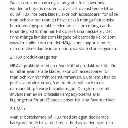
Dessutom kan du dra nytta av gratis frakt över hela
världen och gratis returer. Utöver allt ovanstående hittar
du på HBX inte bara kläder, skor och accessoarer för både
män och kvinnor utan du hittar också många fantastiska
heminredningsprodukter. Men precis som många andra
liknande plattformar har HBX också sina nackdelar. Det
finns många kunder som klagade på betrodda källor som
www.trustpilot.com om det dåliga kundsupportteamet
och om vilseledande information, särskilt i storleksguiden.
2. HBX produktkategorier
HBX är praktiskt med en oöverträffad produktportfölj där
du hittar avancerade kläder, skor och accessoarer för
män och kvinnor från premiummärken. Sluta leta efter de
perfekta produkterna på ett kaotiskt sätt och ta en
närmare titt på varje huvudkategori. Och glöm inte att
använda en av de officiella kampanjkoderna eller
kupongerna för att få specialpriser för dina favoritartiklar.
2.1 Män
Män är bortskämda på HBX med sin egen dedikerade
kategori där de hittar ett brett utbud av kläder, skor och