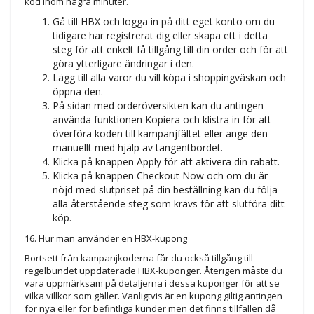
kod inom några minuter.
Gå till HBX och logga in på ditt eget konto om du
tidigare har registrerat dig eller skapa ett i detta
steg för att enkelt få tillgång till din order och för att
göra ytterligare ändringar i den.
Lägg till alla varor du vill köpa i shoppingväskan och
öppna den.
På sidan med orderöversikten kan du antingen
använda funktionen Kopiera och klistra in för att
överföra koden till kampanjfältet eller ange den
manuellt med hjälp av tangentbordet.
Klicka på knappen Apply för att aktivera din rabatt.
Klicka på knappen Checkout Now och om du är
nöjd med slutpriset på din beställning kan du följa
alla återstående steg som krävs för att slutföra ditt
köp.
16. Hur man använder en HBX-kupong
Bortsett från kampanjkoderna får du också tillgång till
regelbundet uppdaterade HBX-kuponger. Återigen måste du
vara uppmärksam på detaljerna i dessa kuponger för att se
vilka villkor som gäller. Vanligtvis är en kupong giltig antingen
för nya eller för befintliga kunder men det finns tillfällen då