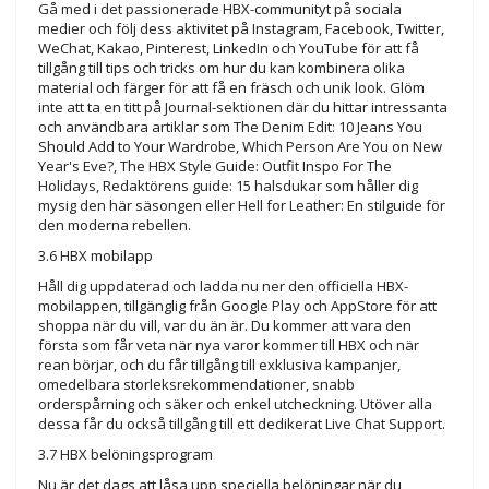
Gå med i det passionerade HBX-communityt på sociala
medier och följ dess aktivitet på Instagram, Facebook, Twitter,
WeChat, Kakao, Pinterest, LinkedIn och YouTube för att få
tillgång till tips och tricks om hur du kan kombinera olika
material och färger för att få en fräsch och unik look. Glöm
inte att ta en titt på Journal-sektionen där du hittar intressanta
och användbara artiklar som The Denim Edit: 10 Jeans You
Should Add to Your Wardrobe, Which Person Are You on New
Year's Eve?, The HBX Style Guide: Outfit Inspo For The
Holidays, Redaktörens guide: 15 halsdukar som håller dig
mysig den här säsongen eller Hell for Leather: En stilguide för
den moderna rebellen.
3.6 HBX mobilapp
Håll dig uppdaterad och ladda nu ner den officiella HBX-
mobilappen, tillgänglig från Google Play och AppStore för att
shoppa när du vill, var du än är. Du kommer att vara den
första som får veta när nya varor kommer till HBX och när
rean börjar, och du får tillgång till exklusiva kampanjer,
omedelbara storleksrekommendationer, snabb
orderspårning och säker och enkel utcheckning. Utöver alla
dessa får du också tillgång till ett dedikerat Live Chat Support.
3.7 HBX belöningsprogram
Nu är det dags att låsa upp speciella belöningar när du