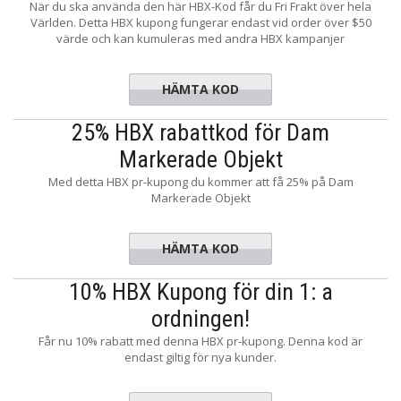
När du ska använda den här HBX-Kod får du Fri Frakt över hela
Världen. Detta HBX kupong fungerar endast vid order över $50
värde och kan kumuleras med andra HBX kampanjer
HÄMTA KOD
FSHBXDM
25% HBX rabattkod för Dam
Markerade Objekt
Med detta HBX pr-kupong du kommer att få 25% på Dam
Markerade Objekt
HÄMTA KOD
25off
10% HBX Kupong för din 1: a
ordningen!
Får nu 10% rabatt med denna HBX pr-kupong. Denna kod är
endast giltig för nya kunder.