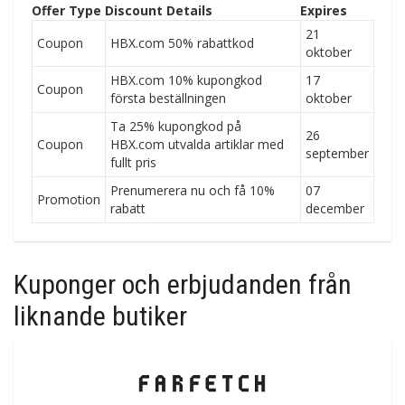
Offer Type
Discount Details
Expires
21
Coupon
HBX.com 50% rabattkod
oktober
HBX.com 10% kupongkod
17
Coupon
första beställningen
oktober
Ta 25% kupongkod på
26
Coupon
HBX.com utvalda artiklar med
september
fullt pris
Prenumerera nu och få 10%
07
Promotion
rabatt
december
Kuponger och erbjudanden från
liknande butiker