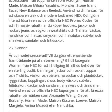
accessoarer från toppmärken som Acronym, Human
Made, Maison Mihara Yasuhiro, Moncler, Stone Island,
Sacai, New Balance och Reebok. Använd nu din fantasi för
att skapa en unik och modern look med HBX. Och glöm
inte att lösa in en av de officiella HBX Promo Codes för
att få massiv rabatt när du köper hoodies, jackor och
rockar, jeans och byxor, sweatshirts och T-shirts, väskor,
handskar och hattar, smycken och halsdukar, stövlar och
sneakers, sandaler och fritidsskor.
2.2 Kvinnor
Är du modeintresserad? Vill du göra ett enastående
framträdande på alla evenemang? Gå till kategorin
Women från HBX för att få tillgång till allt du behöver för
en sterling outfit: klänningar, jackor och rockar, toppar
och T-shirts, väskor och bälten, halsdukar och plånböcker,
ryggsäckar, kopplingar, cross-body-väskor, stövlar,
fritidsskor, klackar och sandaler, sneakers och ännu mer.
Använd en av de officiella HBX-kupongerna för att få extra
rabatter på märken som Alexnader Wang, Chloe,
Burberry, Human Made, Maison Kitsune, Loewe, Maison
Margiela, Amina Muaddi eller Nanushka.