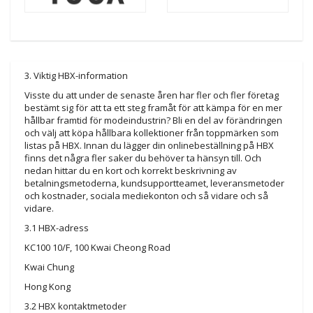
3. Viktig HBX-information
Visste du att under de senaste åren har fler och fler företag
bestämt sig för att ta ett steg framåt för att kämpa för en mer
hållbar framtid för modeindustrin? Bli en del av förändringen
och välj att köpa hållbara kollektioner från toppmärken som
listas på HBX. Innan du lägger din onlinebeställning på HBX
finns det några fler saker du behöver ta hänsyn till. Och
nedan hittar du en kort och korrekt beskrivning av
betalningsmetoderna, kundsupportteamet, leveransmetoder
och kostnader, sociala mediekonton och så vidare och så
vidare.
3.1 HBX-adress
KC100 10/F, 100 Kwai Cheong Road
Kwai Chung
Hong Kong
3.2 HBX kontaktmetoder