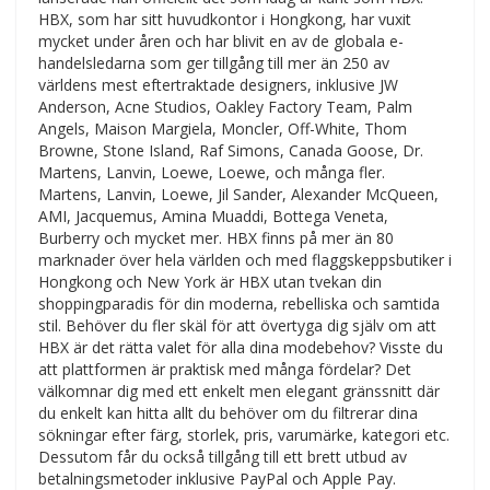
HBX, som har sitt huvudkontor i Hongkong, har vuxit
mycket under åren och har blivit en av de globala e-
handelsledarna som ger tillgång till mer än 250 av
världens mest eftertraktade designers, inklusive JW
Anderson, Acne Studios, Oakley Factory Team, Palm
Angels, Maison Margiela, Moncler, Off-White, Thom
Browne, Stone Island, Raf Simons, Canada Goose, Dr.
Martens, Lanvin, Loewe, Loewe, och många fler.
Martens, Lanvin, Loewe, Jil Sander, Alexander McQueen,
AMI, Jacquemus, Amina Muaddi, Bottega Veneta,
Burberry och mycket mer. HBX finns på mer än 80
marknader över hela världen och med flaggskeppsbutiker i
Hongkong och New York är HBX utan tvekan din
shoppingparadis för din moderna, rebelliska och samtida
stil. Behöver du fler skäl för att övertyga dig själv om att
HBX är det rätta valet för alla dina modebehov? Visste du
att plattformen är praktisk med många fördelar? Det
välkomnar dig med ett enkelt men elegant gränssnitt där
du enkelt kan hitta allt du behöver om du filtrerar dina
sökningar efter färg, storlek, pris, varumärke, kategori etc.
Dessutom får du också tillgång till ett brett utbud av
betalningsmetoder inklusive PayPal och Apple Pay.