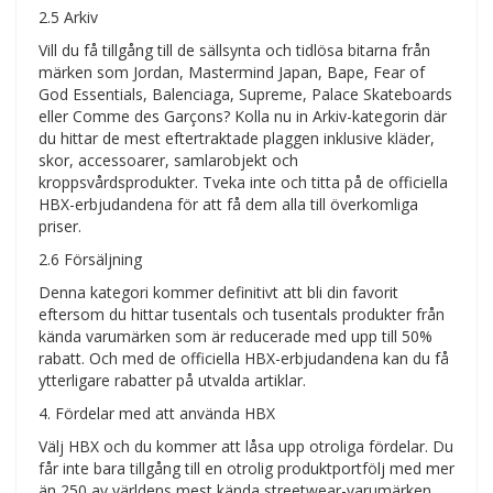
2.5 Arkiv
Vill du få tillgång till de sällsynta och tidlösa bitarna från
märken som Jordan, Mastermind Japan, Bape, Fear of
God Essentials, Balenciaga, Supreme, Palace Skateboards
eller Comme des Garçons? Kolla nu in Arkiv-kategorin där
du hittar de mest eftertraktade plaggen inklusive kläder,
skor, accessoarer, samlarobjekt och
kroppsvårdsprodukter. Tveka inte och titta på de officiella
HBX-erbjudandena för att få dem alla till överkomliga
priser.
2.6 Försäljning
Denna kategori kommer definitivt att bli din favorit
eftersom du hittar tusentals och tusentals produkter från
kända varumärken som är reducerade med upp till 50%
rabatt. Och med de officiella HBX-erbjudandena kan du få
ytterligare rabatter på utvalda artiklar.
4. Fördelar med att använda HBX
Välj HBX och du kommer att låsa upp otroliga fördelar. Du
får inte bara tillgång till en otrolig produktportfölj med mer
än 250 av världens mest kända streetwear-varumärken