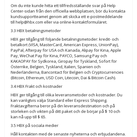
Om du inte kunde hitta ett tillfredsställande svar på Help
Center-sidan från den officiella webbplatsen, bör du kontakta
kundsupportteamet genom att skicka ett e-postmeddelande
till
help@hbx.com
eller via online-kontaktformuläret.
3.3 HBX betalningsmetoder
HBX ger tillgång till följande betalningsmetoder: kredit- och
betalkort (VISA, MasterCard, American Express, UnionPay),
PayPal, Afterpay för USA och Kanada, Alipay för Kina, Apple
Pay, WeChat Pay för Kina, PAYCO, Samsung Pay och
KAKAOPAY för Sydkorea, Giropay för Tyskland, Sofort för
Österrike, Belgien, Tyskland, Italien, Spanien och
Nederländerna, Bancontact för Belgien och Cryptocurrencies
(Bitcoin, Ethereum, USD Coin, Litecoin, Dai & Bitcoin Cash).
3.4 HBX Frakt och kostnader
HBX ger tillgång till olika leveransmetoder och kostnader. Du
kan vanligtvis välja Standard eller Express Shipping.
Fraktavgifterna beror på din leveransdestination och på
storleken och vikten på ditt paket och de börjar på $ 10 och
kan nå upp till $ 65.
3.5 HBX på sociala medier
Håll kontakten med de senaste nyheterna och erbjudandena.