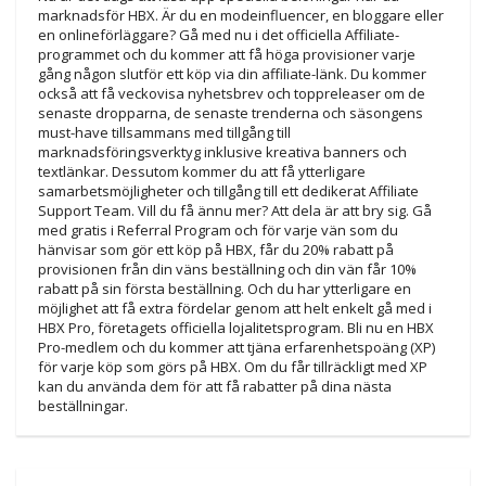
marknadsför HBX. Är du en modeinfluencer, en bloggare eller
en onlineförläggare? Gå med nu i det officiella Affiliate-
programmet och du kommer att få höga provisioner varje
gång någon slutför ett köp via din affiliate-länk. Du kommer
också att få veckovisa nyhetsbrev och toppreleaser om de
senaste dropparna, de senaste trenderna och säsongens
must-have tillsammans med tillgång till
marknadsföringsverktyg inklusive kreativa banners och
textlänkar. Dessutom kommer du att få ytterligare
samarbetsmöjligheter och tillgång till ett dedikerat Affiliate
Support Team. Vill du få ännu mer? Att dela är att bry sig. Gå
med gratis i Referral Program och för varje vän som du
hänvisar som gör ett köp på HBX, får du 20% rabatt på
provisionen från din väns beställning och din vän får 10%
rabatt på sin första beställning. Och du har ytterligare en
möjlighet att få extra fördelar genom att helt enkelt gå med i
HBX Pro, företagets officiella lojalitetsprogram. Bli nu en HBX
Pro-medlem och du kommer att tjäna erfarenhetspoäng (XP)
för varje köp som görs på HBX. Om du får tillräckligt med XP
kan du använda dem för att få rabatter på dina nästa
beställningar.