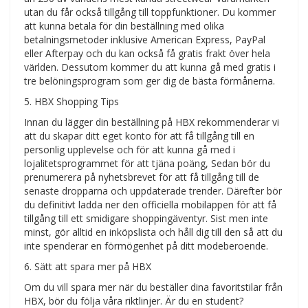
utan du får också tillgång till toppfunktioner. Du kommer
att kunna betala för din beställning med olika
betalningsmetoder inklusive American Express, PayPal
eller Afterpay och du kan också få gratis frakt över hela
världen. Dessutom kommer du att kunna gå med gratis i
tre belöningsprogram som ger dig de bästa förmånerna.
5. HBX Shopping Tips
Innan du lägger din beställning på HBX rekommenderar vi
att du skapar ditt eget konto för att få tillgång till en
personlig upplevelse och för att kunna gå med i
lojalitetsprogrammet för att tjäna poäng, Sedan bör du
prenumerera på nyhetsbrevet för att få tillgång till de
senaste dropparna och uppdaterade trender. Därefter bör
du definitivt ladda ner den officiella mobilappen för att få
tillgång till ett smidigare shoppingäventyr. Sist men inte
minst, gör alltid en inköpslista och håll dig till den så att du
inte spenderar en förmögenhet på ditt modeberoende.
6. Sätt att spara mer på HBX
Om du vill spara mer när du beställer dina favoritstilar från
HBX, bör du följa våra riktlinjer. Är du en student?