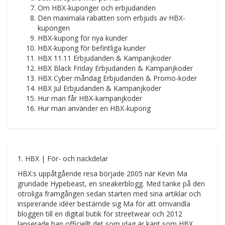
Om HBX-kuponger och erbjudanden
Den maximala rabatten som erbjuds av HBX-
kupongen
HBX-kupong för nya kunder
HBX-kupong för befintliga kunder
HBX 11.11 Erbjudanden & Kampanjkoder
HBX Black Friday Erbjudanden & Kampanjkoder
HBX Cyber måndag Erbjudanden & Promo-koder
HBX Jul Erbjudanden & Kampanjkoder
Hur man får HBX-kampanjkoder
Hur man använder en HBX-kupong
1. HBX | För- och nackdelar
HBX:s uppåtgående resa började 2005 när Kevin Ma
grundade Hypebeast, en sneakerblogg. Med tanke på den
otroliga framgången sedan starten med sina artiklar och
inspirerande idéer bestämde sig Ma för att omvandla
bloggen till en digital butik för streetwear och 2012
lanserade han officiellt det som idag är känt som HBX.