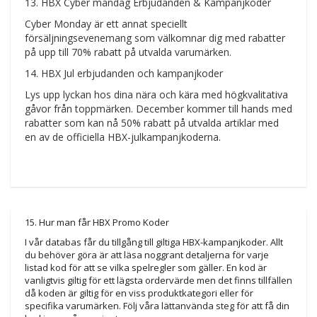
13. HBX Cyber måndag Erbjudanden & Kampanjkoder
Cyber Monday är ett annat speciellt
försäljningsevenemang som välkomnar dig med rabatter
på upp till 70% rabatt på utvalda varumärken.
14. HBX Jul erbjudanden och kampanjkoder
Lys upp lyckan hos dina nära och kära med högkvalitativa
gåvor från toppmärken. December kommer till hands med
rabatter som kan nå 50% rabatt på utvalda artiklar med
en av de officiella HBX-julkampanjkoderna.
15. Hur man får HBX Promo Koder
I vår databas får du tillgång till giltiga HBX-kampanjkoder. Allt
du behöver göra är att läsa noggrant detaljerna för varje
listad kod för att se vilka spelregler som gäller. En kod är
vanligtvis giltig för ett lägsta ordervärde men det finns tillfällen
då koden är giltig för en viss produktkategori eller för
specifika varumärken. Följ våra lättanvända steg för att få din