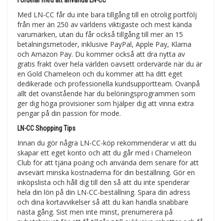
Med LN-CC får du inte bara tillgång till en otrolig portfölj
från mer än 250 av världens viktigaste och mest kända
varumärken, utan du får också tillgång till mer än 15
betalningsmetoder, inklusive PayPal, Apple Pay, Klarna
och Amazon Pay. Du kommer också att dra nytta av
gratis frakt över hela världen oavsett ordervärde när du är
en Gold Chameleon och du kommer att ha ditt eget
dedikerade och professionella kundsupportteam. Ovanpå
allt det ovanstående har du belöningsprogrammen som
ger dig höga provisioner som hjälper dig att vinna extra
pengar på din passion för mode.
LN-CC Shopping Tips
Innan du gör några LN-CC-köp rekommenderar vi att du
skapar ett eget konto och att du går med i Chameleon
Club för att tjäna poäng och använda dem senare för att
avsevärt minska kostnaderna för din beställning. Gör en
inköpslista och håll dig till den så att du inte spenderar
hela din lön på din LN-CC-beställning. Spara din adress
och dina kortavvikelser så att du kan handla snabbare
nästa gång. Sist men inte minst, prenumerera på