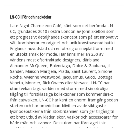
LN-CC | För och nackdelar
Late Night Chameleon Café, känt som det berömda LN-
CC, grundades 2010 i östra London av John Skelton som
ett progressivt detaljhandelskoncept som på ett innovativt
sätt kombinerar en originell och unik konstbaserad butik i
Englands huvudstad och en otrolig onlineplattform med
en utsökt smak för mode. Här finns mer än 250 av
världens mest eftertraktade designers, däribland
Alexander McQueen, Balenciaga, Dolce & Gabbana, Jil
Sander, Maison Margiela, Prada, Saint Laurent, Simone
Rocha, Vivienne Westwood, Jacquemus, Gucci, Bottega
Veneta, Moncler, Rick Owens eller Versace. LN-CC har
utan tvekan tagit världen med storm med sin otroliga
tillgång till förstklassiga kollektioner som kommer direkt
från catwalken. LN-CC har känt en enorm framgång sedan
starten och har omedelbart blivit en av de viktigaste
lyxmodebutikerna från Storbritannien som ger tillgång till
ett brett utbud av kläder, skor, väskor och accessoarer för
både män och kvinnor. Dessutom har företaget i sin