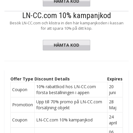
HÄMTA KOD
F5OQ-MR
LN-CC.com 10% kampanjkod
Besök LN-CC.com och klistra in den här kampanjkoden i kassan
för att spara 10% på ditt köp.
HÄMTA KOD
F5OQ-MR
Offer Type
Discount Details
Expires
10% rabattkod hos LN-CC.com
20
Coupon
första beställningen i appen
juni
Upp till 70% promo på LN-CC.com
28
Promotion
försäljning objekt
Maj
24
Coupon
LN-CC.com 10% kampanjkod
april
06