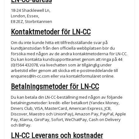
18-24 Shacklewell Ln,
London, Essex,
E8 2EZ, Storbritannien
Kontaktmetoder för LN-CC
Om du inte kunde hitta ett tillfredsställande svar på
kundtjänstsidan från den officiella webbplatsen bör du
försöka med någon av de andra kontaktmetoderna för LN-CC.
Du kan kontakta kundsupportteamet genom att ringa på 44
(0)1564 432078, via livechatten som är tillgänglig under
arbetstid eller genom att skicka ett e-postmeddelande till
enquiries@ln-cc.com
eller via kontaktformuläret online.
Betalningsmetoder för LN-CC
Du kan betala din LN-CC-beställning med någon av följande
betalningsmetoder: kredit- eller betalkort (Yandex Money,
Diners Club, VISA, MasterCard, American Express, JCB,
Discover, Maestro och UnionPay), Amazon Pay, PayPal, Apple
Pay, Klarna, GiroPay, Sofort, WeChatPay, Cash on Delivery
och BitPay.
LN-CC Leverans och kostnader