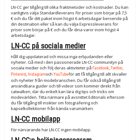
LN-CC ger tillgång till olika fraktmetoder och kostnader. Du kan
vanligtvis välja Standardleverans för priser som börjar på 7,5
€ och du får ditt paket inom högst 6 arbetsdagar beroende på
din destination eller så kan du välja Expressleverans för
priser som börjar på € och du får dina varor inom högst 4
arbetsdagar.
LN-CC på sociala medier
Håll dig uppdaterad och missa inga erbjudanden eller
nyheter. Gå med i den passionerade LN-CC-communityn på
sociala medier och följ deras aktiviteter på
Facebook
,
Twitter
,
Pinterest
,
Instagram
och
YouTube
för att få tillgång till allt skvaller
och nyheter från modebranschen. Du får också tillgång till
användbara guider och till videor som kommer direkt från
catwalken, där du enkelt kan lära dig tips och tricks om
modevärlden. Titta närmare på avsnittet Editorials eftersom
du får tillgång till insikter om fotografering och
kapselkollektioner från kända varumärken.
LN-CC mobilapp
För närvarande har LN-CC ingen mobilapp.