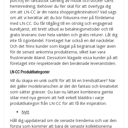
portfölj en fantastisk samling av musik och böcker samt
heminredning. Behöver du fler skäl för att övertyga dig
om att LN-CC är din nästa shoppingdestination? Vad sägs
om att vi berättar att du bör fokusera mer på fördelarna
med LN-CC. Du får tillgång till en otrolig och engagerad
kundtjänst, ett brett utbud av betalningsmetoder och till
gratis leverans över hela världen och gratis returer. Låt dig
inte få ögonbindel. Företaget har också en del nackdelar.
Och det finns kunder som klagat på begränsat lager även
för de senast ankomna produkterna, vilket kan vara
frustrerande ibland. Dessutom klagade vissa kunder på att
företaget inte respekterade den beräknade leveranstiden.
LN-CC Produktkategorier
Vill du skapa en unik outfit för att bli en trendsättare? När
det gäller modebranschen är det din fantasi och kreativitet
som sätter gränser. Du kan nu lättare kombinera gamla
stilar med nya genom att helt enkelt bläddra i varje
produktkategori från LN-CC för att få lite inspiration.
Nytt
Håll dig uppdaterad om de senaste trenderna och var den
första som kommer att bära de senaste kollektionerna