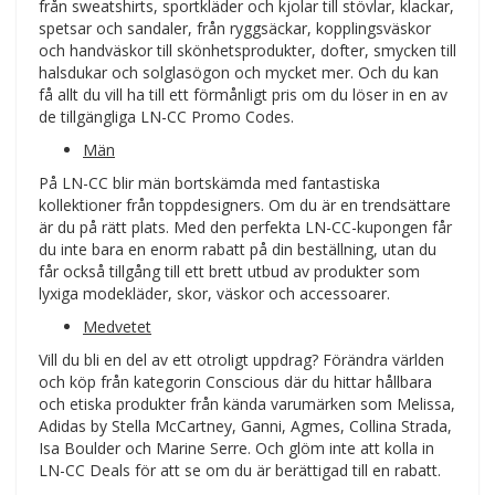
från sweatshirts, sportkläder och kjolar till stövlar, klackar,
spetsar och sandaler, från ryggsäckar, kopplingsväskor
och handväskor till skönhetsprodukter, dofter, smycken till
halsdukar och solglasögon och mycket mer. Och du kan
få allt du vill ha till ett förmånligt pris om du löser in en av
de tillgängliga LN-CC Promo Codes.
Män
På LN-CC blir män bortskämda med fantastiska
kollektioner från toppdesigners. Om du är en trendsättare
är du på rätt plats. Med den perfekta LN-CC-kupongen får
du inte bara en enorm rabatt på din beställning, utan du
får också tillgång till ett brett utbud av produkter som
lyxiga modekläder, skor, väskor och accessoarer.
Medvetet
Vill du bli en del av ett otroligt uppdrag? Förändra världen
och köp från kategorin Conscious där du hittar hållbara
och etiska produkter från kända varumärken som Melissa,
Adidas by Stella McCartney, Ganni, Agmes, Collina Strada,
Isa Boulder och Marine Serre. Och glöm inte att kolla in
LN-CC Deals för att se om du är berättigad till en rabatt.