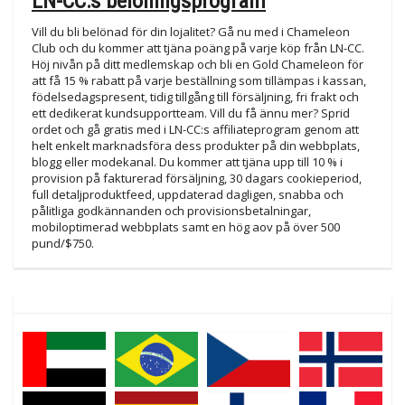
LN-CC:s belöningsprogram
Vill du bli belönad för din lojalitet? Gå nu med i Chameleon
Club och du kommer att tjäna poäng på varje köp från LN-CC.
Höj nivån på ditt medlemskap och bli en Gold Chameleon för
att få 15 % rabatt på varje beställning som tillämpas i kassan,
födelsedagspresent, tidig tillgång till försäljning, fri frakt och
ett dedikerat kundsupportteam. Vill du få ännu mer? Sprid
ordet och gå gratis med i LN-CC:s affiliateprogram genom att
helt enkelt marknadsföra dess produkter på din webbplats,
blogg eller modekanal. Du kommer att tjäna upp till 10 % i
provision på fakturerad försäljning, 30 dagars cookieperiod,
full detaljproduktfeed, uppdaterad dagligen, snabba och
pålitliga godkännanden och provisionsbetalningar,
mobiloptimerad webbplats samt en hög aov på över 500
pund/$750.