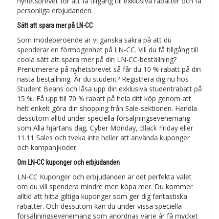
nyhetsbrevet för att få tillgång till exklusiva rabatter och få
personliga erbjudanden.
Sätt att spara mer på LN-CC
Som modeberoende är vi ganska säkra på att du
spenderar en förmögenhet på LN-CC. Vill du få tillgång till
coola sätt att spara mer på din LN-CC-beställning?
Prenumerera på nyhetsbrevet så får du 10 % rabatt på din
nästa beställning. Är du student? Registrera dig nu hos
Student Beans och låsa upp din exklusiva studentrabatt på
15 %. Få upp till 70 % rabatt på hela ditt köp genom att
helt enkelt göra din shopping från Sale-sektionen. Handla
dessutom alltid under speciella försäljningsevenemang
som Alla hjärtans dag, Cyber Monday, Black Friday eller
11.11 Sales och tveka inte heller att använda kuponger
och kampanjkoder.
Om LN-CC kuponger och erbjudanden
LN-CC Kuponger och erbjudanden är det perfekta valet
om du vill spendera mindre men köpa mer. Du kommer
alltid att hitta giltiga kuponger som ger dig fantastiska
rabatter. Och dessutom kan du under vissa speciella
försäljningsevenemang som anordnas varje år få mycket