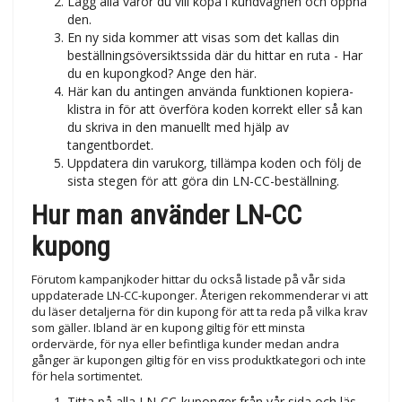
Lägg alla varor du vill köpa i kundvagnen och öppna
den.
En ny sida kommer att visas som det kallas din
beställningsöversiktssida där du hittar en ruta - Har
du en kupongkod? Ange den här.
Här kan du antingen använda funktionen kopiera-
klistra in för att överföra koden korrekt eller så kan
du skriva in den manuellt med hjälp av
tangentbordet.
Uppdatera din varukorg, tillämpa koden och följ de
sista stegen för att göra din LN-CC-beställning.
Hur man använder LN-CC
kupong
Förutom kampanjkoder hittar du också listade på vår sida
uppdaterade LN-CC-kuponger. Återigen rekommenderar vi att
du läser detaljerna för din kupong för att ta reda på vilka krav
som gäller. Ibland är en kupong giltig för ett minsta
ordervärde, för nya eller befintliga kunder medan andra
gånger är kupongen giltig för en viss produktkategori och inte
för hela sortimentet.
Titta på alla LN-CC-kuponger från vår sida och läs