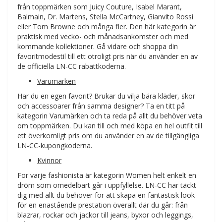
från toppmärken som Juicy Couture, Isabel Marant,
Balmain, Dr. Martens, Stella McCartney, Gianvito Rossi
eller Tom Browne och många fler. Den här kategorin är
praktisk med vecko- och månadsankomster och med
kommande kollektioner. Gå vidare och shoppa din
favoritmodestil till ett otroligt pris när du använder en av
de officiella LN-CC rabattkoderna.
Varumärken
Har du en egen favorit? Brukar du vilja bära kläder, skor
och accessoarer från samma designer? Ta en titt på
kategorin Varumärken och ta reda på allt du behöver veta
om toppmärken. Du kan till och med köpa en hel outfit till
ett överkomligt pris om du använder en av de tillgängliga
LN-CC-kupongkoderna.
Kvinnor
För varje fashionista är kategorin Women helt enkelt en
dröm som omedelbart går i uppfyllelse. LN-CC har täckt
dig med allt du behöver för att skapa en fantastisk look
för en enastående prestation överallt där du går: från
blazrar, rockar och jackor till jeans, byxor och leggings,