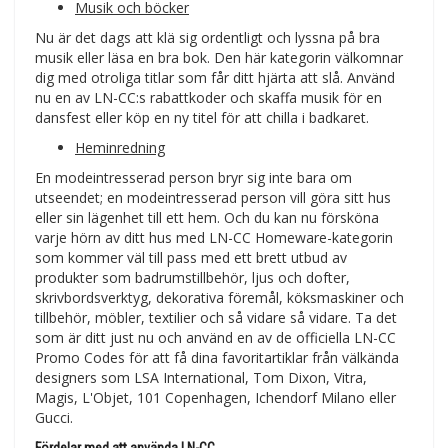
Musik och böcker
Nu är det dags att klä sig ordentligt och lyssna på bra
musik eller läsa en bra bok. Den här kategorin välkomnar
dig med otroliga titlar som får ditt hjärta att slå. Använd
nu en av LN-CC:s rabattkoder och skaffa musik för en
dansfest eller köp en ny titel för att chilla i badkaret.
Heminredning
En modeintresserad person bryr sig inte bara om
utseendet; en modeintresserad person vill göra sitt hus
eller sin lägenhet till ett hem. Och du kan nu försköna
varje hörn av ditt hus med LN-CC Homeware-kategorin
som kommer väl till pass med ett brett utbud av
produkter som badrumstillbehör, ljus och dofter,
skrivbordsverktyg, dekorativa föremål, köksmaskiner och
tillbehör, möbler, textilier och så vidare så vidare. Ta det
som är ditt just nu och använd en av de officiella LN-CC
Promo Codes för att få dina favoritartiklar från välkända
designers som LSA International, Tom Dixon, Vitra,
Magis, L'Objet, 101 Copenhagen, Ichendorf Milano eller
Gucci.
Fördelar med att använda LN-CC