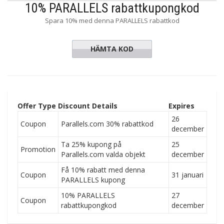
10% PARALLELS rabattkupongkod
Spara 10% med denna PARALLELS rabattkod
HÄMTA KOD
TQ3-YRH
Offer Type
Discount Details
Expires
26
Coupon
Parallels.com 30% rabattkod
december
Ta 25% kupong på
25
Promotion
Parallels.com valda objekt
december
Få 10% rabatt med denna
Coupon
31 januari
PARALLELS kupong
10% PARALLELS
27
Coupon
rabattkupongkod
december