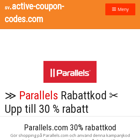
.active-coupon-
sv
Meny
codes.com
≫
Parallels
Rabattkod ✂
Upp till 30 % rabatt
Parallels.com 30% rabattkod
Gör shopping på Parallels.com och använd denna kampanjkod