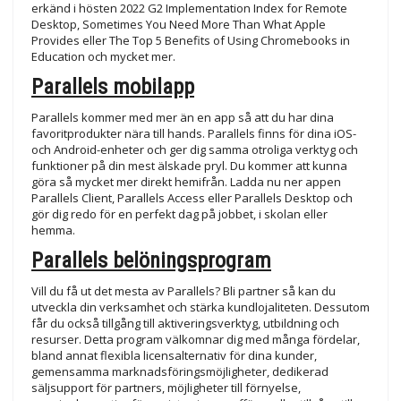
erkänd i hösten 2022 G2 Implementation Index for Remote
Desktop, Sometimes You Need More Than What Apple
Provides eller The Top 5 Benefits of Using Chromebooks in
Education och mycket mer.
Parallels mobilapp
Parallels kommer med mer än en app så att du har dina
favoritprodukter nära till hands. Parallels finns för dina iOS-
och Android-enheter och ger dig samma otroliga verktyg och
funktioner på din mest älskade pryl. Du kommer att kunna
göra så mycket mer direkt hemifrån. Ladda nu ner appen
Parallels Client, Parallels Access eller Parallels Desktop och
gör dig redo för en perfekt dag på jobbet, i skolan eller
hemma.
Parallels belöningsprogram
Vill du få ut det mesta av Parallels? Bli partner så kan du
utveckla din verksamhet och stärka kundlojaliteten. Dessutom
får du också tillgång till aktiveringsverktyg, utbildning och
resurser. Detta program välkomnar dig med många fördelar,
bland annat flexibla licensalternativ för dina kunder,
gemensamma marknadsföringsmöjligheter, dedikerad
säljsupport för partners, möjligheter till förnyelse,