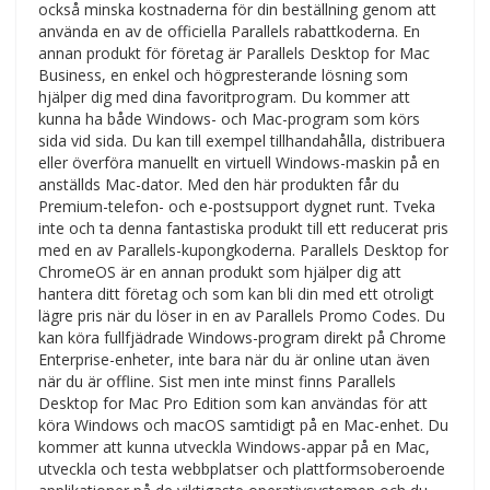
också minska kostnaderna för din beställning genom att
använda en av de officiella Parallels rabattkoderna. En
annan produkt för företag är Parallels Desktop for Mac
Business, en enkel och högpresterande lösning som
hjälper dig med dina favoritprogram. Du kommer att
kunna ha både Windows- och Mac-program som körs
sida vid sida. Du kan till exempel tillhandahålla, distribuera
eller överföra manuellt en virtuell Windows-maskin på en
anställds Mac-dator. Med den här produkten får du
Premium-telefon- och e-postsupport dygnet runt. Tveka
inte och ta denna fantastiska produkt till ett reducerat pris
med en av Parallels-kupongkoderna. Parallels Desktop for
ChromeOS är en annan produkt som hjälper dig att
hantera ditt företag och som kan bli din med ett otroligt
lägre pris när du löser in en av Parallels Promo Codes. Du
kan köra fullfjädrade Windows-program direkt på Chrome
Enterprise-enheter, inte bara när du är online utan även
när du är offline. Sist men inte minst finns Parallels
Desktop for Mac Pro Edition som kan användas för att
köra Windows och macOS samtidigt på en Mac-enhet. Du
kommer att kunna utveckla Windows-appar på en Mac,
utveckla och testa webbplatser och plattformsoberoende