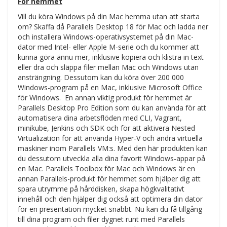
För hemmet
Vill du köra Windows på din Mac hemma utan att starta
om? Skaffa då Parallels Desktop 18 för Mac och ladda ner
och installera Windows-operativsystemet på din Mac-
dator med Intel- eller Apple M-serie och du kommer att
kunna göra ännu mer, inklusive kopiera och klistra in text
eller dra och släppa filer mellan Mac och Windows utan
ansträngning. Dessutom kan du köra över 200 000
Windows-program på en Mac, inklusive Microsoft Office
för Windows. En annan viktig produkt för hemmet är
Parallels Desktop Pro Edition som du kan använda för att
automatisera dina arbetsflöden med CLI, Vagrant,
minikube, Jenkins och SDK och för att aktivera Nested
Virtualization för att använda Hyper-V och andra virtuella
maskiner inom Parallels VM:s. Med den här produkten kan
du dessutom utveckla alla dina favorit Windows-appar på
en Mac. Parallels Toolbox för Mac och Windows är en
annan Parallels-produkt för hemmet som hjälper dig att
spara utrymme på hårddisken, skapa högkvalitativt
innehåll och den hjälper dig också att optimera din dator
för en presentation mycket snabbt. Nu kan du få tillgång
till dina program och filer dygnet runt med Parallels