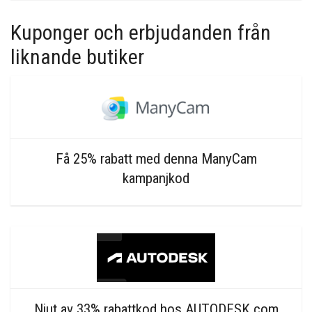
Kuponger och erbjudanden från
liknande butiker
Få 25% rabatt med denna ManyCam
kampanjkod
Njut av 33% rabattkod hos AUTODESK.com