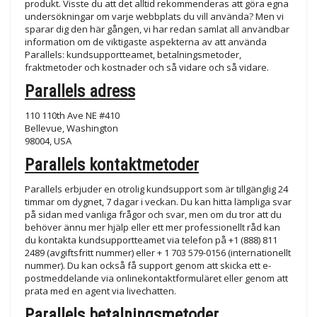
produkt. Visste du att det alltid rekommenderas att göra egna
undersökningar om varje webbplats du vill använda? Men vi
sparar dig den här gången, vi har redan samlat all användbar
information om de viktigaste aspekterna av att använda
Parallels: kundsupportteamet, betalningsmetoder,
fraktmetoder och kostnader och så vidare och så vidare.
Parallels adress
110 110th Ave NE #410
Bellevue, Washington
98004, USA
Parallels kontaktmetoder
Parallels erbjuder en otrolig kundsupport som är tillgänglig 24
timmar om dygnet, 7 dagar i veckan. Du kan hitta lämpliga svar
på sidan med vanliga frågor och svar, men om du tror att du
behöver ännu mer hjälp eller ett mer professionellt råd kan
du kontakta kundsupportteamet via telefon på +1 (888) 811
2489 (avgiftsfritt nummer) eller + 1 703 579-0156 (internationellt
nummer). Du kan också få support genom att skicka ett e-
postmeddelande via onlinekontaktformuläret eller genom att
prata med en agent via livechatten.
Parallels betalningsmetoder