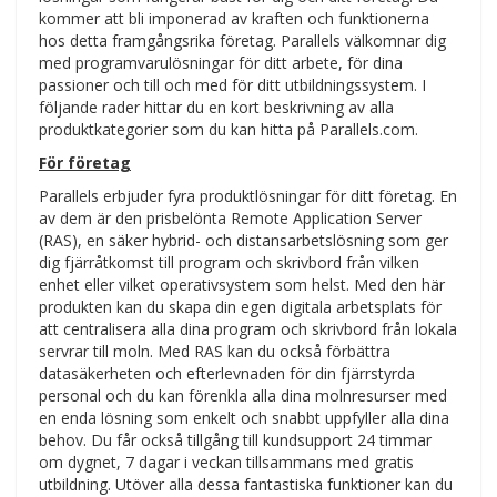
kommer att bli imponerad av kraften och funktionerna
hos detta framgångsrika företag. Parallels välkomnar dig
med programvarulösningar för ditt arbete, för dina
passioner och till och med för ditt utbildningssystem. I
följande rader hittar du en kort beskrivning av alla
produktkategorier som du kan hitta på Parallels.com.
För företag
Parallels erbjuder fyra produktlösningar för ditt företag. En
av dem är den prisbelönta Remote Application Server
(RAS), en säker hybrid- och distansarbetslösning som ger
dig fjärråtkomst till program och skrivbord från vilken
enhet eller vilket operativsystem som helst. Med den här
produkten kan du skapa din egen digitala arbetsplats för
att centralisera alla dina program och skrivbord från lokala
servrar till moln. Med RAS kan du också förbättra
datasäkerheten och efterlevnaden för din fjärrstyrda
personal och du kan förenkla alla dina molnresurser med
en enda lösning som enkelt och snabbt uppfyller alla dina
behov. Du får också tillgång till kundsupport 24 timmar
om dygnet, 7 dagar i veckan tillsammans med gratis
utbildning. Utöver alla dessa fantastiska funktioner kan du