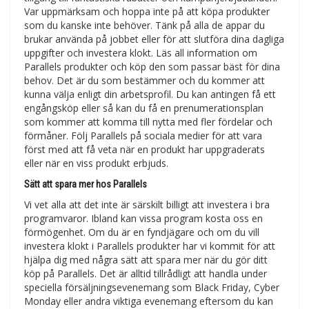
Var uppmärksam och hoppa inte på att köpa produkter
som du kanske inte behöver. Tänk på alla de appar du
brukar använda på jobbet eller för att slutföra dina dagliga
uppgifter och investera klokt. Läs all information om
Parallels produkter och köp den som passar bäst för dina
behov. Det är du som bestämmer och du kommer att
kunna välja enligt din arbetsprofil. Du kan antingen få ett
engångsköp eller så kan du få en prenumerationsplan
som kommer att komma till nytta med fler fördelar och
förmåner. Följ Parallels på sociala medier för att vara
först med att få veta när en produkt har uppgraderats
eller när en viss produkt erbjuds.
Sätt att spara mer hos Parallels
Vi vet alla att det inte är särskilt billigt att investera i bra
programvaror. Ibland kan vissa program kosta oss en
förmögenhet. Om du är en fyndjägare och om du vill
investera klokt i Parallels produkter har vi kommit för att
hjälpa dig med några sätt att spara mer när du gör ditt
köp på Parallels. Det är alltid tillrådligt att handla under
speciella försäljningsevenemang som Black Friday, Cyber
Monday eller andra viktiga evenemang eftersom du kan