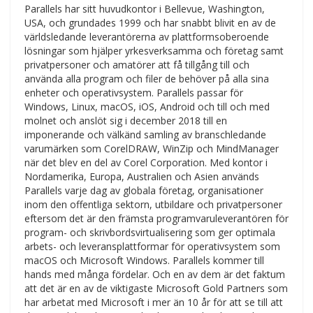
Parallels har sitt huvudkontor i Bellevue, Washington,
USA, och grundades 1999 och har snabbt blivit en av de
världsledande leverantörerna av plattformsoberoende
lösningar som hjälper yrkesverksamma och företag samt
privatpersoner och amatörer att få tillgång till och
använda alla program och filer de behöver på alla sina
enheter och operativsystem. Parallels passar för
Windows, Linux, macOS, iOS, Android och till och med
molnet och anslöt sig i december 2018 till en
imponerande och välkänd samling av branschledande
varumärken som CorelDRAW, WinZip och MindManager
när det blev en del av Corel Corporation. Med kontor i
Nordamerika, Europa, Australien och Asien används
Parallels varje dag av globala företag, organisationer
inom den offentliga sektorn, utbildare och privatpersoner
eftersom det är den främsta programvaruleverantören för
program- och skrivbordsvirtualisering som ger optimala
arbets- och leveransplattformar för operativsystem som
macOS och Microsoft Windows. Parallels kommer till
hands med många fördelar. Och en av dem är det faktum
att det är en av de viktigaste Microsoft Gold Partners som
har arbetat med Microsoft i mer än 10 år för att se till att