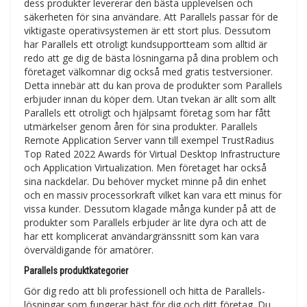
dess produkter levererar den bästa upplevelsen och
säkerheten för sina användare. Att Parallels passar för de
viktigaste operativsystemen är ett stort plus. Dessutom
har Parallels ett otroligt kundsupportteam som alltid är
redo att ge dig de bästa lösningarna på dina problem och
företaget välkomnar dig också med gratis testversioner.
Detta innebär att du kan prova de produkter som Parallels
erbjuder innan du köper dem. Utan tvekan är allt som allt
Parallels ett otroligt och hjälpsamt företag som har fått
utmärkelser genom åren för sina produkter. Parallels
Remote Application Server vann till exempel TrustRadius
Top Rated 2022 Awards för Virtual Desktop Infrastructure
och Application Virtualization. Men företaget har också
sina nackdelar. Du behöver mycket minne på din enhet
och en massiv processorkraft vilket kan vara ett minus för
vissa kunder. Dessutom klagade många kunder på att de
produkter som Parallels erbjuder är lite dyra och att de
har ett komplicerat användargränssnitt som kan vara
överväldigande för amatörer.
Parallels produktkategorier
Gör dig redo att bli professionell och hitta de Parallels-
lösningar som fungerar bäst för dig och ditt företag. Du