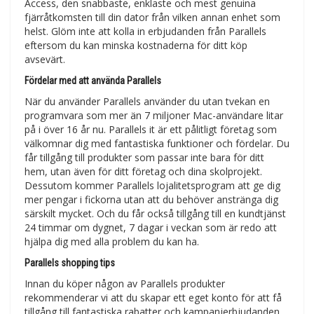
Access, den snabbaste, enklaste och mest genuina
fjärråtkomsten till din dator från vilken annan enhet som
helst. Glöm inte att kolla in erbjudanden från Parallels
eftersom du kan minska kostnaderna för ditt köp
avsevärt.
Fördelar med att använda Parallels
När du använder Parallels använder du utan tvekan en
programvara som mer än 7 miljoner Mac-användare litar
på i över 16 år nu. Parallels it är ett pålitligt företag som
välkomnar dig med fantastiska funktioner och fördelar. Du
får tillgång till produkter som passar inte bara för ditt
hem, utan även för ditt företag och dina skolprojekt.
Dessutom kommer Parallels lojalitetsprogram att ge dig
mer pengar i fickorna utan att du behöver anstränga dig
särskilt mycket. Och du får också tillgång till en kundtjänst
24 timmar om dygnet, 7 dagar i veckan som är redo att
hjälpa dig med alla problem du kan ha.
Parallels shopping tips
Innan du köper någon av Parallels produkter
rekommenderar vi att du skapar ett eget konto för att få
tillgång till fantastiska rabatter och kampanjerbjudanden.