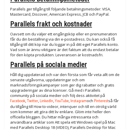
Parallels ger tillgång till följande betalningsmetoder: VISA,
Mastercard, Discover, American Express, JCB och PayPal.
Parallels frakt och kostnader
Oavsett om du väljer ett engångsköp eller en prenumeration
får du din beställning via din e-postadress. Du kan också få
tillgång till ditt köp när du loggar in på ditt eget Parallels-konto.
Vad som är ännu viktigare är det faktum att du endast betalar
för den köpta produkten. Leveransen är kostnadsfri.
Parallels på sociala medier
Håll dig uppdaterad och var den första som får veta allt om de
senaste utgåvorna, uppdateringar och om
marknadsföringskampanjer som ger dig rabatter och gratis
uppgraderingar av dina licenser. Gå med i Parallels
community på sociala medier och följ dess aktivitet på
Facebook
,
Twitter
,
LinkedIn
,
YouTube
,
Instagram
och
Pinterest
så får
du tillgång till How to-videor, intervjuer och till en otrolig värld
som kommer att göra ditt liv enklare. Glöm inte heller den
officiella bloggen. Du hittar många intressanta och
användbara artiklar som Att spela ett Windows-spel på Mac
med Parallels Desktop 18 (VIDEO), Parallels Desktop för Mac