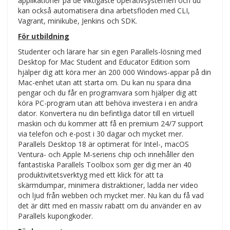
applikationer på de viktigaste operativsystemen och du
kan också automatisera dina arbetsflöden med CLI,
Vagrant, minikube, Jenkins och SDK.
För utbildning
Studenter och lärare har sin egen Parallels-lösning med
Desktop for Mac Student and Educator Edition som
hjälper dig att köra mer än 200 000 Windows-appar på din
Mac-enhet utan att starta om. Du kan nu spara dina
pengar och du får en programvara som hjälper dig att
köra PC-program utan att behöva investera i en andra
dator. Konvertera nu din befintliga dator till en virtuell
maskin och du kommer att få en premium 24/7 support
via telefon och e-post i 30 dagar och mycket mer.
Parallels Desktop 18 är optimerat för Intel-, macOS
Ventura- och Apple M-seriens chip och innehåller den
fantastiska Parallels Toolbox som ger dig mer än 40
produktivitetsverktyg med ett klick för att ta
skärmdumpar, minimera distraktioner, ladda ner video
och ljud från webben och mycket mer. Nu kan du få vad
det är ditt med en massiv rabatt om du använder en av
Parallels kupongkoder.