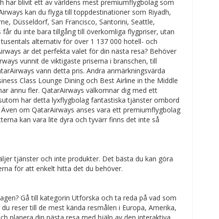
ch har blivit ett av världens mest premiumflygbolag som
Airways kan du flyga till toppdestinationer som Riyadh,
e, Düsseldorf, San Francisco, Santorini, Seattle,
r du inte bara tillgång till överkomliga flygpriser, utan
tusentals alternativ för över 1 137 000 hotell- och
irways är det perfekta valet för din nästa resa? Behöver
ways vunnit de viktigaste priserna i branschen, till
QatarAirways vann detta pris. Andra anmärkningsvärda
iness Class Lounge Dining och Best Airline in the Middle
ar ännu fler. QatarAirways välkomnar dig med ett
sutom har detta lyxflygbolag fantastiska tjänster ombord
ster. Även om QatarAirways anses vara ett premiumflygbolag
terna kan vara lite dyra och tyvärr finns det inte så
ljer tjänster och inte produkter. Det bästa du kan göra
rna för att enkelt hitta det du behöver.
rdagen? Gå till kategorin Utforska och ta reda på vad som
 du reser till de mest kända resmålen i Europa, Amerika,
och planera din nästa resa med hjälp av den interaktiva