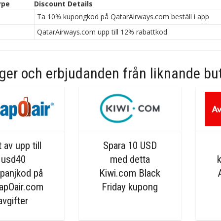
ype
Discount Details
n
Ta 10% kupongkod på QatarAirways.com beställ i app
n
QatarAirways.com upp till 12% rabattkod
er och erbjudanden från liknande but
 av upp till
Spara 10 USD
usd40
med detta
panjkod på
Kiwi.com Black
apOair.com
Friday kupong
avgifter