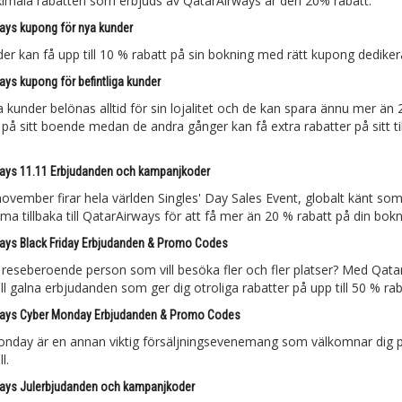
mala rabatten som erbjuds av QatarAirways är den 20% rabatt.
ays kupong för nya kunder
er kan få upp till 10 % rabatt på sin bokning med rätt kupong dedikerad
ays kupong för befintliga kunder
a kunder belönas alltid för sin lojalitet och de kan spara ännu mer än 2
 på sitt boende medan de andra gånger kan få extra rabatter på sitt t
ays 11.11 Erbjudanden och kampanjkoder
ovember firar hela världen Singles' Day Sales Event, globalt känt som
a tillbaka till QatarAirways för att få mer än 20 % rabatt på din bokn
ays Black Friday Erbjudanden & Promo Codes
 reseberoende person som vill besöka fler och fler platser? Med Qat
till galna erbjudanden som ger dig otroliga rabatter på upp till 50 % rab
ways Cyber Monday Erbjudanden & Promo Codes
nday är en annan viktig försäljningsevenemang som välkomnar dig på
l.
ays Julerbjudanden och kampanjkoder