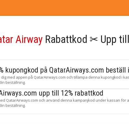
atar Airway
Rabattkod ✂ Upp till
% kupongkod på QatarAirways.com beställ 
a dig med appen på QatarAirways.com och tillämpa denna kupongkod i kas
din beställning.
Airways.com upp till 12% rabattkod
ed QatarAirways.com och använd denna kampanjkod under kassan för att
din beställning.