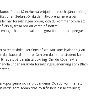
konto för att få exklusiva erbjudanden och tjäna poäng
fikationer. Sedan bör du definitivt prenumerera på
 eller när försäljningen börjar, och du kommer också att
på din flygresa bör du vänta på bättre
 en egen lista med saker att göra för att spara pengar
 vi reser klokt. Det finns några sätt som hjälper dig att
r du skapar ditt konto. Och om du inte är student kan du
0 % rabatt på din nästa bokning. Om du köper extra
en, handla under särskilda försäljningsevenemang som Black
batter.
iella kupongerna och erbjudandena. Och du kommer att
ast värde som sedan dras av från hela din beställning