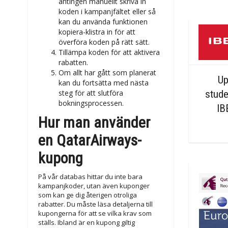
antingen manuellt skriva in
koden i kampanjfältet eller så
kan du använda funktionen
kopiera-klistra in för att
överföra koden på rätt sätt.
Tillämpa koden för att aktivera
rabatten.
Om allt har gått som planerat
Up
kan du fortsätta med nästa
steg för att slutföra
stude
bokningsprocessen.
IB
Hur man använder
en QatarAirways-
kupong
På vår databas hittar du inte bara
kampanjkoder, utan även kuponger
som kan ge dig återigen otroliga
rabatter. Du måste läsa detaljerna till
kupongerna för att se vilka krav som
ställs. Ibland är en kupong giltig