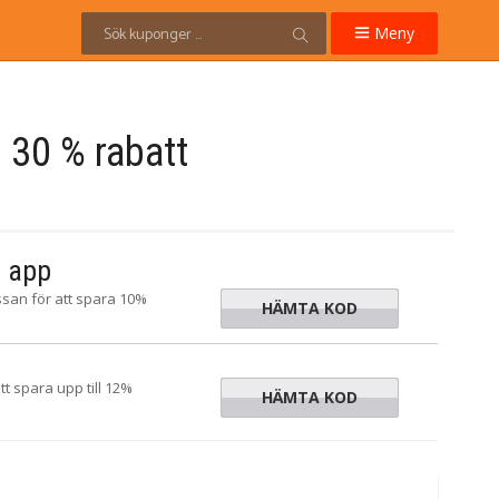
Meny
 30 % rabatt
i app
san för att spara 10%
HÄMTA KOD
OBILE23
 spara upp till 12%
HÄMTA KOD
FLY2023