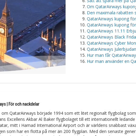
Sätt att spara mer på Qa
Om QatarAirways kupong
Den maximala rabatten 
QatarAirways kupong för
QatarAirways kupong för 
QatarAirways 11.11 Erb
QatarAirways Black Fri
QatarAirways Cyber Mo
QatarAirways Julerbjud
Hur man får QatarAirwa
Hur man använder en Qa
ays | För och nackdelar
n om QatarAirways började 1994 som ett litet regionalt flygbolag som 
ns Excellens Akbar Al Baker flygbolaget till ett internationellt ledand
atar, mitt i Hamad International Airport och är världens snabbast väx
gen som har en flotta på mer än 200 flygplan. Med den senaste generat