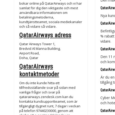
Den maxi
bokar online på QatarAirways och vi har
samlat för dig den viktigaste och mest
QatarAirw
användbara informationen om
Nya kund
betalningsmetoderna,
kundtjänstteamet, sociala mediekanaler
QatarAirw
och så vidare så vidare.
Befintlig
QatarAirways adress
% rabatt
vidare.
Qatar Airways Tower 1,
Bredvid Al Manna Building,
QatarAirw
Airport Road,
Den 11 n
Doha, Qatar
och komm
QatarAirways
QatarAirw
kontaktmetoder
Är du en
tillgång 
Om du inte kunde hitta ett
tillfredsställande svar på sidan med
QatarAir
vanliga frågor och svar på
qatarairways.zendesk.com kan du
Cyber Mo
kontakta kundsupportteamet, som är
och hotel
tillgängligt dygnet runt, 7 dagar i veckan
på telefon 97440230000, genom att
QatarAirw