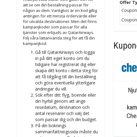
Offer T
att se om din beställning passar för
Coupo
någon av dem. Vanligtvis är en kod giltig
antingen för ett minsta ordervärde eller
Coupo
för utvalda destinationer. Men det finns
kampanjkoder som passar för alla
tjänster som erbjuds av QatarAirways.
Följ våra lättanvända steg för att få din
Kupong
kampanjkod.
Gå till QatarAirways och logga
in på ditt eget konto om du
tidigare har registrerat dig eller
skapa ditt konto i detta steg för
att få tillgång till din beställning
och göra eventuella ytterligare
ändringar du vill.
Njut
Sök efter ditt flyg, boende eller
din hyrbil genom att ange
kam
resedatum, destination och
antal resenärer och välj det
Che
som passar dig och din budget.
På din boknings
sammanfattningssida måste du