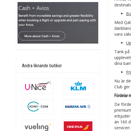
destinat
Bo
Med Qata
däriblan
vara säk
Up
Tänk på a
upplevel
dina bar
Andra liknande butiker
Pr
Nu är de
Club ger
Fördelar 
De förde
premiumf
erbjuder
än 160 d
servicen