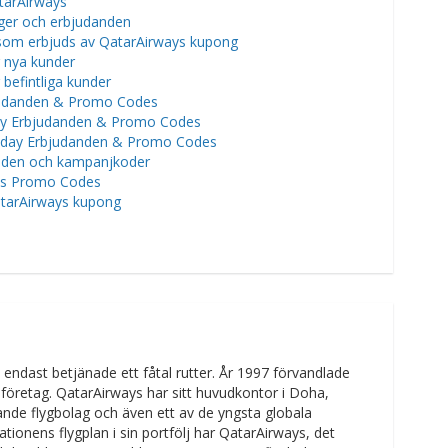
tarAirways
er och erbjudanden
som erbjuds av QatarAirways kupong
 nya kunder
befintliga kunder
judanden & Promo Codes
day Erbjudanden & Promo Codes
nday Erbjudanden & Promo Codes
anden och kampanjkoder
ys Promo Codes
tarAirways kupong
endast betjänade ett fåtal rutter. År 1997 förvandlade
e företag. QatarAirways har sitt huvudkontor i Doha,
ande flygbolag och även ett av de yngsta globala
ionens flygplan i sin portfölj har QatarAirways, det