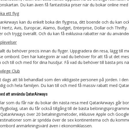
ionskartan. Du kan även få fantastiska priser när du bokar online med
ka ett flyg
rAirways kan du enkelt boka din flygresa, ditt boende och du kan ocks
d Hertz, Avis, Europcar, Alamo, Budget, Enterprise, Dollar och Thrifty
er och trygg överallt. Och du kan få exklusiva rabatter när du använde
plevelser
llt du behöver precis innan du flyger. Uppgradera din resa, lägg till me
se ombord. Den här kategorin är vad du behöver för att få ut det mest
n och till och med för dina husdjur. Få vad du behöver till bästa pri
ivilege Club
t dags att bli behandlad som den viktigaste personen på jorden. I den
 dig och hela familjen. Du kan till och med få massiv rabatt med Qat
med att använda QatarAirways
lar som du får när du bokar din nästa resa med QatarAirways går bortom
lygbolag, utan du får också tillgång till de bästa belöningsprogra
 QatarAirways över 20 betalningsmetoder, inklusive Apple och Google Pa
estinationer som är spridda över de sex kontinenterna och du kommer
 ombord anmärkningsvärd även i ekonomiklassen.