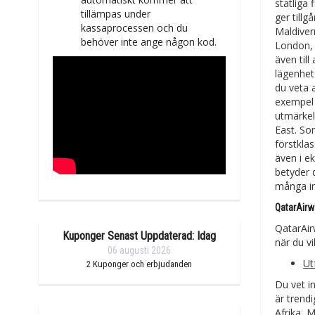
statliga
tillämpas under
ger till
kassaprocessen och du
Maldiver
behöver inte ange någon kod.
London, I
även til
lägenhet
du veta a
exempel 
utmärkel
East. So
förstkla
även i e
betyder d
många in
QatarAirw
QatarAir
Kuponger Senast Uppdaterad: Idag
när du v
06 augusti 2026
Ut
2
Kuponger och erbjudanden
Du vet i
är trend
Afrika, 