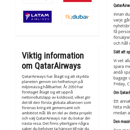
QatarAirw
Innan du
varje gå
nyhetsbr
få perso
försäljn
och håll d
Sätt att 
Viktig information
Vi vet al
om QatarAirways
spara me
ändå spa
QatarAirways har åtagit sig att skydda
bagage o
planeten genom sin helhetssyn på
Friday, 
miljömässig hållbarhet. År 2050 har
företaget åtagit sig att uppnå
Om QatarA
nettonollutsläpp av koldioxid, vilket gör
Ett anna
det till den första globala alliansen som
hitta må
förenas kring ett gemensamt och
medan an
ambitiöst mål. Bli en del av detta projekt
och välj QatarAirways när du bokar din
Den maxim
nästa resa. Det finns ytterligare några
saker du behöver ta hänsyn till när du