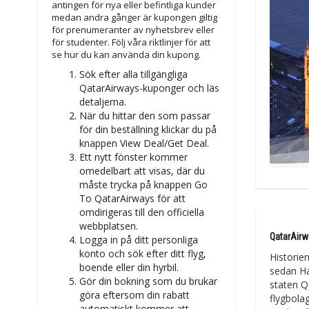
antingen för nya eller befintliga kunder
medan andra gånger är kupongen giltig
för prenumeranter av nyhetsbrev eller
för studenter. Följ våra riktlinjer för att
se hur du kan använda din kupong.
Sök efter alla tillgängliga
QatarAirways-kuponger och läs
detaljerna.
När du hittar den som passar
för din beställning klickar du på
knappen View Deal/Get Deal.
Ett nytt fönster kommer
omedelbart att visas, där du
måste trycka på knappen Go
To QatarAirways för att
omdirigeras till den officiella
webbplatsen.
QatarAirw
Logga in på ditt personliga
konto och sök efter ditt flyg,
Historie
boende eller din hyrbil.
sedan Ha
Gör din bokning som du brukar
staten Q
göra eftersom din rabatt
flygbola
automatiskt kommer att