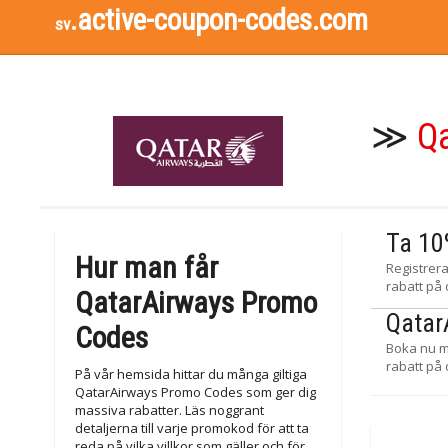
.active-coupon-codes.com
sv
≫
Q
Ta 10
Hur man får
Registrer
rabatt på 
QatarAirways Promo
Qatar
Codes
Boka nu m
rabatt på 
På vår hemsida hittar du många giltiga
QatarAirways Promo Codes som ger dig
massiva rabatter. Läs noggrant
detaljerna till varje promokod för att ta
reda på vilka villkor som gäller och för