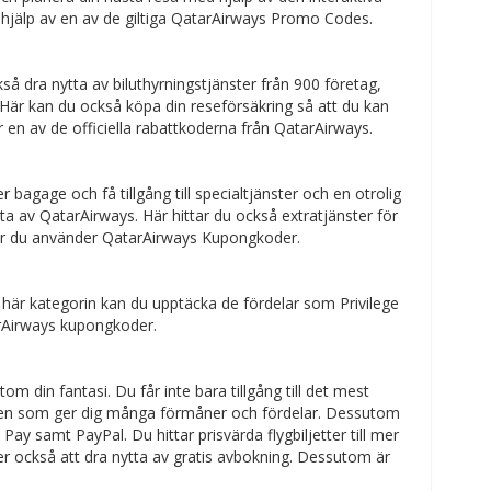
 hjälp av en av de giltiga QatarAirways Promo Codes.
å dra nytta av biluthyrningstjänster från 900 företag,
. Här kan du också köpa din reseförsäkring så att du kan
r en av de officiella rabattkoderna från QatarAirways.
r bagage och få tillgång till specialtjänster och en otrolig
a av QatarAirways. Här hittar du också extratjänster för
s när du använder QatarAirways Kupongkoder.
 här kategorin kan du upptäcka de fördelar som Privilege
arAirways kupongkoder.
 din fantasi. Du får inte bara tillgång till det mest
mmen som ger dig många förmåner och fördelar. Dessutom
y samt PayPal. Du hittar prisvärda flygbiljetter till mer
 också att dra nytta av gratis avbokning. Dessutom är