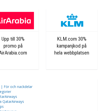
Upp till 30%
KLM.com 30%
promo på
kampanjkod på
AirArabia.com
hela webbplatsen
 | För och nackdelar
egorier
atarAirways
a QatarAirways
ips