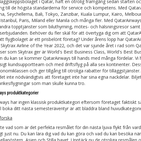
 flaggskeppsbolaget i Qatar, haft en otrolig framgång sedan starten o
gång till de högsta standarderna för service och kompetens. Med Qatar
na, Seychellerna, Bali, Tokyo, Zanzibar, Kuala Lumpur, Kairo, Melbourn
stanbul, Paris, Miland eller Manila och många fler. Med QatarAirways få
l andra topptjänster som biluthyrning, mötes- och hälsningsresor samt 
serbjudanden. Behöver du fler skäl för att övertyga dig om att QatarA
tt flygbolaget är ett prisbelönt företag? Under årens lopp har QatarAir
Skytrax Airline of the Year 2022, och det var sjunde året i rad som 
ser som Skytrax ger är World's Best Business Class, World's Best Bus
m du kan se kommer QatarAirways till hands med många fördelar. Vi h
ssigt kundsupportteam och med driftsflyg på alla sex kontinenter. Des
konomiklassen och ger tillgång till otroliga rabatter för tilläggstjän
et inte nödvändigtvis att företaget inte har sina egna nackdelar. Biljet
rikesflygningar som man skulle kunna tro.
ays produktkategorier
ways har ingen klassisk produktkategori eftersom företaget faktiskt sä
ill boka ditt nästa semesteräventyr är att bläddra bland huvudkategorie
forska
nte vad som är det perfekta resmålet för din nästa ljuva flykt från va
igt just nu. Du kan lära dig vad du kan göra och vad du kan besöka när
Mellanöstern, Asien och Stilla havet. Upptäck nu de otroliga resmålen 