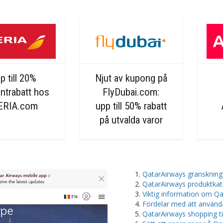
p till 20%
Njut av kupong på
ntrabatt hos
FlyDubai.com:
ERIA.com
upp till 50% rabatt
på utvalda varor
QatarAirways granskning
QatarAirways produktkat
Viktig information om Q
Fördelar med att använd
QatarAirways shopping t