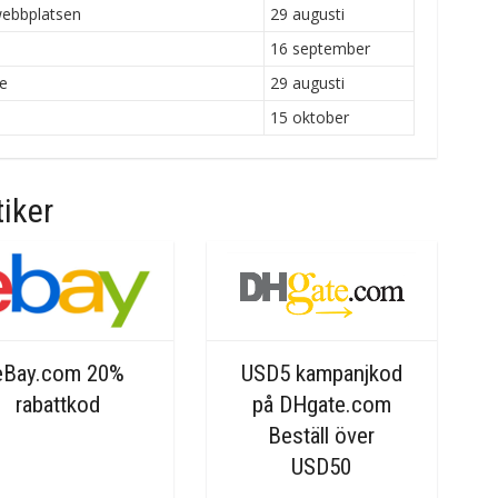
webbplatsen
29 augusti
16 september
e
29 augusti
15 oktober
iker
eBay.com 20%
USD5 kampanjkod
rabattkod
på DHgate.com
Beställ över
USD50