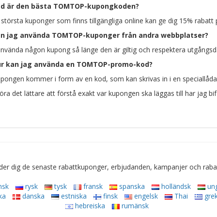
ad är den bästa TOMTOP-kupongkoden?
 största kuponger som finns tillgängliga online kan ge dig 15% rabatt p
n jag använda TOMTOP-kuponger från andra webbplatser?
nvända någon kupong så länge den är giltig och respektera utgångs
r kan jag använda en TOMTOP-promo-kod?
pongen kommer i form av en kod, som kan skrivas in i en speciallåda 
öra det lättare att förstå exakt var kupongen ska läggas till har jag bif
r dig de senaste rabattkuponger, erbjudanden, kampanjer och rabattko
nsk
rysk
tysk
fransk
spanska
holländsk
un
ka
danska
estniska
finsk
engelsk
Thai
grek
hebreiska
rumänsk