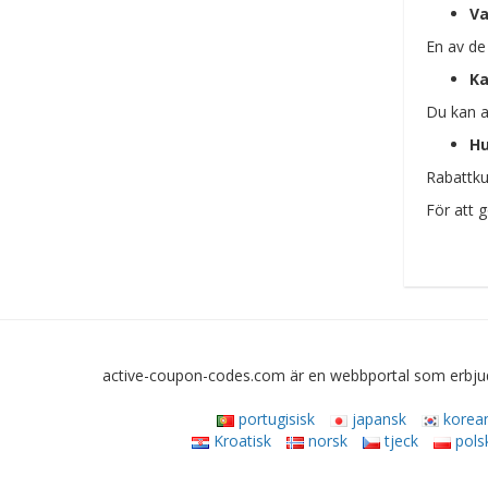
V
En av de
Ka
Du kan a
Hu
Rabattku
För att g
active-coupon-codes.com är en webbportal som erbjude
portugisisk
japansk
korea
Kroatisk
norsk
tjeck
pols