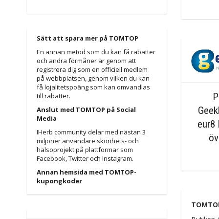
Sätt att spara mer på TOMTOP
En annan metod som du kan få rabatter
och andra förmåner är genom att
registrera dig som en officiell medlem
på webbplatsen, genom vilken du kan
få lojalitetspoäng som kan omvandlas
P
till rabatter.
Geek
Anslut med TOMTOP på Social
Media
eur8 
IHerb community delar med nästan 3
öv
miljoner användare skönhets- och
hälsoprojekt på plattformar som
Facebook, Twitter och Instagram.
Annan hemsida med TOMTOP-
kupongkoder
TOMTO