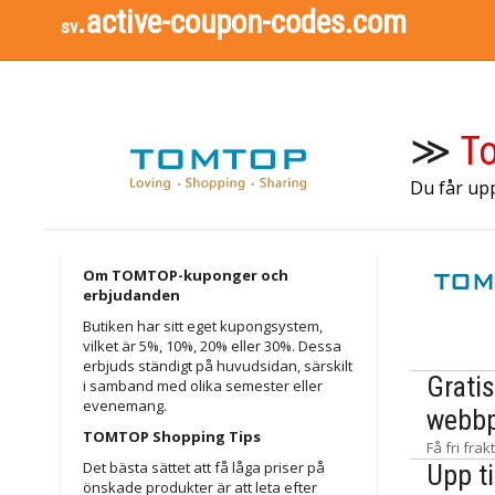
.active-coupon-codes.com
sv
≫
T
Du får up
Om TOMTOP-kuponger och
erbjudanden
Butiken har sitt eget kupongsystem,
vilket är 5%, 10%, 20% eller 30%. Dessa
erbjuds ständigt på huvudsidan, särskilt
Grati
i samband med olika semester eller
evenemang.
webbp
TOMTOP Shopping Tips
Få fri fr
Det bästa sättet att få låga priser på
Upp t
önskade produkter är att leta efter