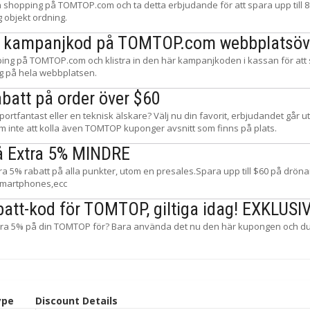
n shopping på TOMTOP.com och ta detta erbjudande för att spara upp till 8
g objekt ordning.
 kampanjkod på TOMTOP.com webbplatsöv
ing på TOMTOP.com och klistra in den här kampanjkoden i kassan för att 
ng på hela webbplatsen.
abatt på order över $60
portfantast eller en teknisk älskare? Välj nu din favorit, erbjudandet går 
m inte att kolla även TOMTOP kuponger avsnitt som finns på plats.
på Extra 5% MINDRE
ra 5% rabatt på alla punkter, utom en presales.Spara upp till $60 på dröna
smartphones,ecc
batt-kod för TOMTOP, giltiga idag! EXKLUSI
para 5% på din TOMTOP för? Bara använda det nu den här kupongen och du
ype
Discount Details