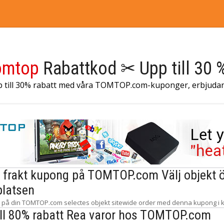
omtop
Rabattkod ✂ Upp till 30 %
p till 30% rabatt med våra TOMTOP.com-kuponger, erbjuda
s frakt kupong på TOMTOP.com Välj objekt ö
latsen
akt på din TOMTOP.com selectes objekt sitewide order med denna kupong i 
ill 80% rabatt Rea varor hos TOMTOP.com