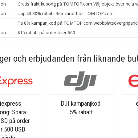
ion
Gratis frakt kupong på TOMTOP.com Välj objekt över hela 
ion
Upp till 80% rabatt Rea varor hos TOMTOP.com
n
Ta 8% kampanjkod på TOMTOP.com webbplatsövergripand
ion
$15 rabatt på order över $60
er och erbjudanden från liknande but
liexpress
DJI kampanjkod:
ong: Spara
5% rabatt
USD på order
r 500 USD