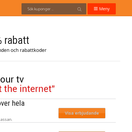
Meny
 rabatt
nden och rabattkoder
ver hela
Visa erbjudande
kassan.