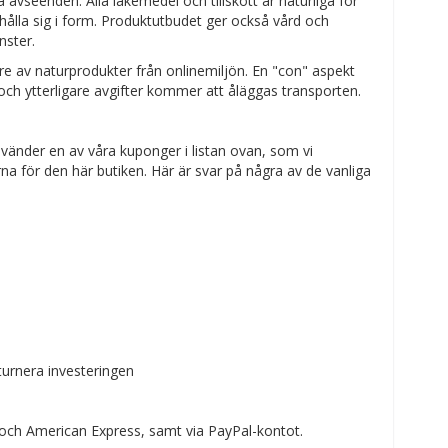
 avseenden. Alla läkemedel och tillskott är naturliga för
hålla sig i form. Produktutbudet ger också vård och
nster.
re av naturprodukter från onlinemiljön. En "con" aspekt
 och ytterligare avgifter kommer att åläggas transporten.
vänder en av våra kuponger i listan ovan, som vi
na för den här butiken. Här är svar på några av de vanliga
turnera investeringen
och American Express, samt via PayPal-kontot.