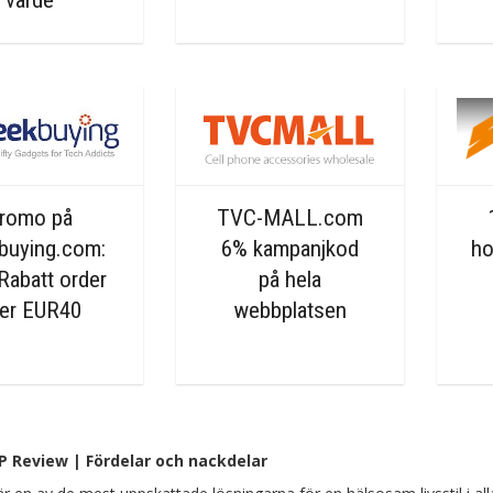
värde
romo på
TVC-MALL.com
buying.com:
6% kampanjkod
h
Rabatt order
på hela
er EUR40
webbplatsen
P
Review | Fördelar och nackdelar