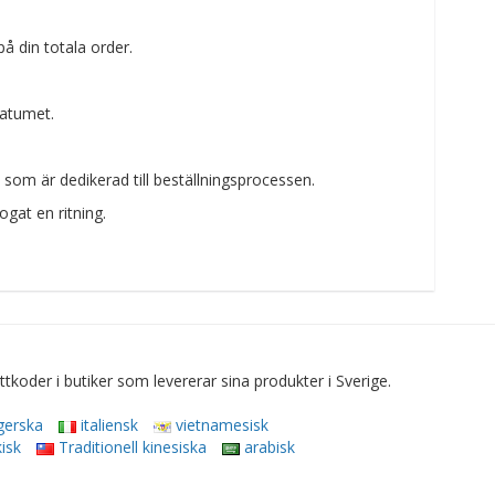
å din totala order.
datumet.
som är dedikerad till beställningsprocessen.
ogat en ritning.
der i butiker som levererar sina produkter i Sverige.
gerska
italiensk
vietnamesisk
isk
Traditionell kinesiska
arabisk