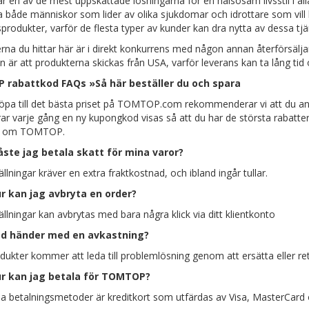
r en av de mest uppskattade lösningarna för en hälsosam livsstil i alla
a både människor som lider av olika sjukdomar och idrottare som vill 
produkter, varför de flesta typer av kunder kan dra nytta av dessa tjä
rna du hittar här är i direkt konkurrens med någon annan återförsälja
en är att produkterna skickas från USA, varför leverans kan ta lång tid
rabattkod FAQs »Så här beställer du och spara
köpa till det bästa priset på TOMTOP.com rekommenderar vi att du an
ar varje gång en ny kupongkod visas så att du har de största rabatter
a om TOMTOP.
ste jag betala skatt för mina varor?
ällningar kräver en extra fraktkostnad, och ibland ingår tullar.
r kan jag avbryta en order?
ällningar kan avbrytas med bara några klick via ditt klientkonto
d händer med en avkastning?
dukter kommer att leda till problemlösning genom att ersätta eller re
r kan jag betala för TOMTOP?
 betalningsmetoder är kreditkort som utfärdas av Visa, MasterCard 