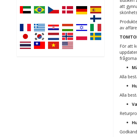
Butiken ä
att gynn
skönhets
Produkte
av affär
TOMTOP 
För att 
uppdater
frågorn
Må
Alla best
Hu
Alla best
Va
Returpro
Hu
Godkända