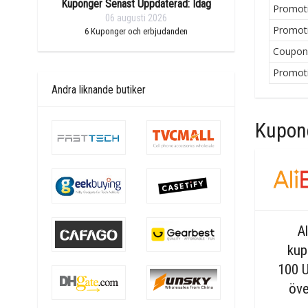
Kuponger Senast Uppdaterad: Idag
Promot
06 augusti 2026
Promot
6
Kuponger och erbjudanden
Coupo
Promot
Andra liknande butiker
Kupong
A
kup
100 
öve