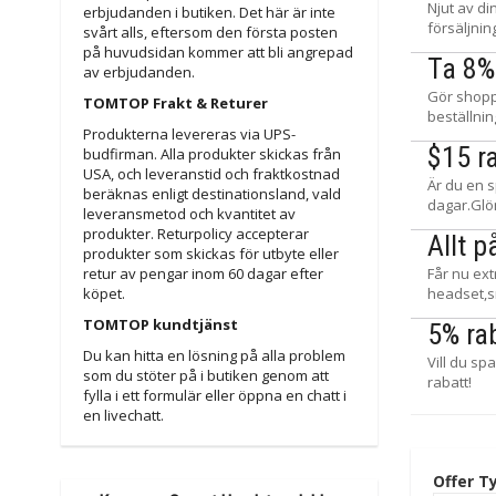
Njut av di
erbjudanden i butiken. Det här är inte
försäljnin
svårt alls, eftersom den första posten
på huvudsidan kommer att bli angrepad
Ta 8%
av erbjudanden.
Gör shopp
TOMTOP Frakt & Returer
beställni
Produkterna levereras via UPS-
$15 r
budfirman. Alla produkter skickas från
USA, och leveranstid och fraktkostnad
Är du en s
beräknas enligt destinationsland, vald
dagar.Glö
leveransmetod och kvantitet av
produkter. Returpolicy accepterar
Allt 
produkter som skickas för utbyte eller
retur av pengar inom 60 dagar efter
Får nu ext
köpet.
headset,
TOMTOP kundtjänst
5% ra
Du kan hitta en lösning på alla problem
Vill du s
som du stöter på i butiken genom att
rabatt!
fylla i ett formulär eller öppna en chatt i
en livechatt.
Offer T