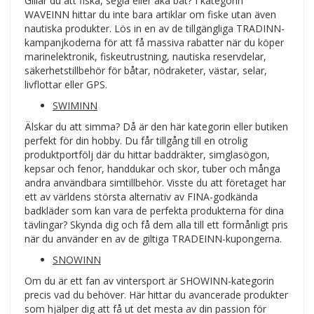
Gillar du att fiska, segla eller åka båt? I kategorin
WAVEINN hittar du inte bara artiklar om fiske utan även
nautiska produkter. Lös in en av de tillgängliga TRADINN-
kampanjkoderna för att få massiva rabatter när du köper
marinelektronik, fiskeutrustning, nautiska reservdelar,
säkerhetstillbehör för båtar, nödraketer, västar, selar,
livflottar eller GPS.
SWIMINN
Älskar du att simma? Då är den här kategorin eller butiken
perfekt för din hobby. Du får tillgång till en otrolig
produktportfölj där du hittar baddräkter, simglasögon,
kepsar och fenor, handdukar och skor, tuber och många
andra användbara simtillbehör. Visste du att företaget har
ett av världens största alternativ av FINA-godkända
badkläder som kan vara de perfekta produkterna för dina
tävlingar? Skynda dig och få dem alla till ett förmånligt pris
när du använder en av de giltiga TRADEINN-kupongerna.
SNOWINN
Om du är ett fan av vintersport är SHOWINN-kategorin
precis vad du behöver. Här hittar du avancerade produkter
som hjälper dig att få ut det mesta av din passion för