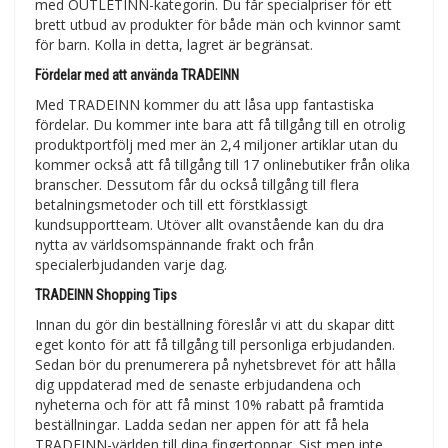
med OUTLETINN-kategorin. Du får specialpriser för ett
brett utbud av produkter för både män och kvinnor samt
för barn. Kolla in detta, lagret är begränsat.
Fördelar med att använda TRADEINN
Med TRADEINN kommer du att låsa upp fantastiska
fördelar. Du kommer inte bara att få tillgång till en otrolig
produktportfölj med mer än 2,4 miljoner artiklar utan du
kommer också att få tillgång till 17 onlinebutiker från olika
branscher. Dessutom får du också tillgång till flera
betalningsmetoder och till ett förstklassigt
kundsupportteam. Utöver allt ovanstående kan du dra
nytta av världsomspännande frakt och från
specialerbjudanden varje dag.
TRADEINN Shopping Tips
Innan du gör din beställning föreslår vi att du skapar ditt
eget konto för att få tillgång till personliga erbjudanden.
Sedan bör du prenumerera på nyhetsbrevet för att hålla
dig uppdaterad med de senaste erbjudandena och
nyheterna och för att få minst 10% rabatt på framtida
beställningar. Ladda sedan ner appen för att få hela
TRADEINN-världen till dina fingertoppar. Sist men inte