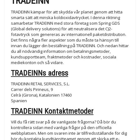
TRADEINN
TRADEINN kämpar för att skydda vår planet genom att hitta
smarta sätt att minska koldioxidavtrycket. I denna riktning
samarbetar TRADEINN med stora företag som Spring GDS
(Global delivery solutions) för att neutralisera det C)2-
fotavtryck som genereras av internationell paketdistribution.
Det finns några fler aspekter som du måste ta hänsyn till
innan du lägger din beställning på TRADEINN. Och nedan hittar
du all nödvändig information om betalningsmetoder,
kundsupportteam, fraktmetoder och kostnader, sociala
mediekonton och så vidare.
TRADEINNs adress
TRADEINN RETAIL SERVICES, S.L.
Carrer dels Pirineus, 9
Celrà (Girona), Katalonien 17460
Spanien
TRADEINN Kontaktmetoder
Vill du få rätt svar på de vanligaste frågorna? Då bör du
kontrollera sidan med vanliga frågor på den officiella
webbplatsen. Men om svaren inte är tillfredsställande för dig
bör du kontakta kundtjänstteamet genom att skicka ett e-