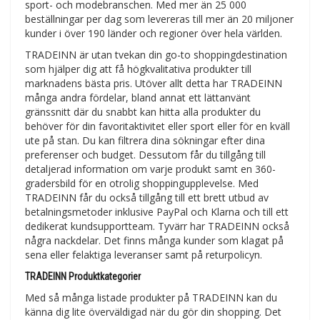
sport- och modebranschen. Med mer än 25 000
beställningar per dag som levereras till mer än 20 miljoner
kunder i över 190 länder och regioner över hela världen.
TRADEINN är utan tvekan din go-to shoppingdestination
som hjälper dig att få högkvalitativa produkter till
marknadens bästa pris. Utöver allt detta har TRADEINN
många andra fördelar, bland annat ett lättanvänt
gränssnitt där du snabbt kan hitta alla produkter du
behöver för din favoritaktivitet eller sport eller för en kväll
ute på stan. Du kan filtrera dina sökningar efter dina
preferenser och budget. Dessutom får du tillgång till
detaljerad information om varje produkt samt en 360-
gradersbild för en otrolig shoppingupplevelse. Med
TRADEINN får du också tillgång till ett brett utbud av
betalningsmetoder inklusive PayPal och Klarna och till ett
dedikerat kundsupportteam. Tyvärr har TRADEINN också
några nackdelar. Det finns många kunder som klagat på
sena eller felaktiga leveranser samt på returpolicyn.
TRADEINN Produktkategorier
Med så många listade produkter på TRADEINN kan du
känna dig lite överväldigad när du gör din shopping. Det