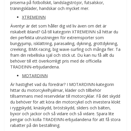
priserna på fotbollskit, landslagströjor, futsalskor,
träningskläder, handskar och mycket mer.
XTREMEINN
Äventyr är det som håller dig vid liv även om det är
riskabelt ibland? Gå till kategorin XTREMEINN så hittar du
den perfekta utrustningen för extremsporter som
bungyjump, isklättring, parasailing, dykning, grottdykning,
creeking, BMX-racing, big wave-surfing och många fler. Ta
fram din rebelliska själ och stick ut. Du kan nu få allt du
behöver till ett överkomligt pris med de officiella
TRADEINN-erbjudandena.
MOTARDINN
Är hastighet vad du föredrar? I MOTARDINN-kategorin
hittar du motorcykelhjälmar, kläder och tillbehör
tillsammans med reservdelar till motorcyklar. Få det skydd
du behöver för att köra din motorcykel och investera klokt
i ryggskydd, knäskydd, bröstskydd, sliders och bälten,
byxor och jackor och så vidare och så vidare. Spara lite
pengar och kolla TRADEINN-erbjudandena för att få stora
rabatter på din beställning.