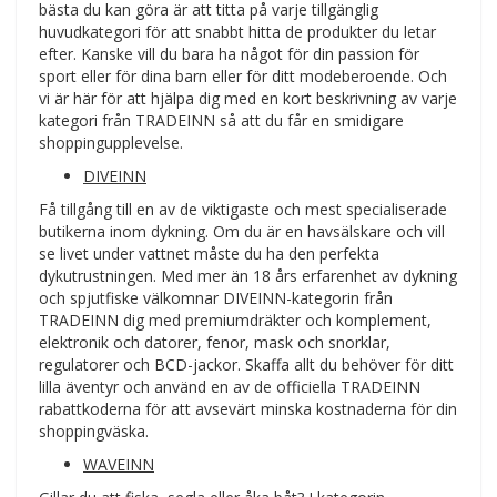
bästa du kan göra är att titta på varje tillgänglig
huvudkategori för att snabbt hitta de produkter du letar
efter. Kanske vill du bara ha något för din passion för
sport eller för dina barn eller för ditt modeberoende. Och
vi är här för att hjälpa dig med en kort beskrivning av varje
kategori från TRADEINN så att du får en smidigare
shoppingupplevelse.
DIVEINN
Få tillgång till en av de viktigaste och mest specialiserade
butikerna inom dykning. Om du är en havsälskare och vill
se livet under vattnet måste du ha den perfekta
dykutrustningen. Med mer än 18 års erfarenhet av dykning
och spjutfiske välkomnar DIVEINN-kategorin från
TRADEINN dig med premiumdräkter och komplement,
elektronik och datorer, fenor, mask och snorklar,
regulatorer och BCD-jackor. Skaffa allt du behöver för ditt
lilla äventyr och använd en av de officiella TRADEINN
rabattkoderna för att avsevärt minska kostnaderna för din
shoppingväska.
WAVEINN