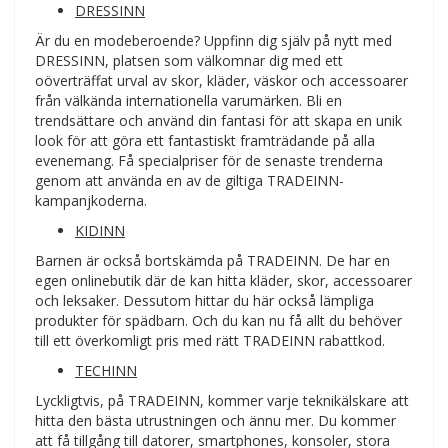
DRESSINN
Är du en modeberoende? Uppfinn dig själv på nytt med
DRESSINN, platsen som välkomnar dig med ett
oöverträffat urval av skor, kläder, väskor och accessoarer
från välkända internationella varumärken. Bli en
trendsättare och använd din fantasi för att skapa en unik
look för att göra ett fantastiskt framträdande på alla
evenemang. Få specialpriser för de senaste trenderna
genom att använda en av de giltiga TRADEINN-
kampanjkoderna.
KIDINN
Barnen är också bortskämda på TRADEINN. De har en
egen onlinebutik där de kan hitta kläder, skor, accessoarer
och leksaker. Dessutom hittar du här också lämpliga
produkter för spädbarn. Och du kan nu få allt du behöver
till ett överkomligt pris med rätt TRADEINN rabattkod.
TECHINN
Lyckligtvis, på TRADEINN, kommer varje teknikälskare att
hitta den bästa utrustningen och ännu mer. Du kommer
att få tillgång till datorer, smartphones, konsoler, stora