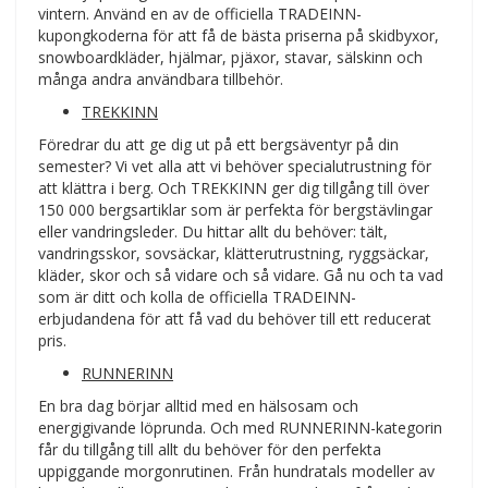
vintern. Använd en av de officiella TRADEINN-
kupongkoderna för att få de bästa priserna på skidbyxor,
snowboardkläder, hjälmar, pjäxor, stavar, sälskinn och
många andra användbara tillbehör.
TREKKINN
Föredrar du att ge dig ut på ett bergsäventyr på din
semester? Vi vet alla att vi behöver specialutrustning för
att klättra i berg. Och TREKKINN ger dig tillgång till över
150 000 bergsartiklar som är perfekta för bergstävlingar
eller vandringsleder. Du hittar allt du behöver: tält,
vandringsskor, sovsäckar, klätterutrustning, ryggsäckar,
kläder, skor och så vidare och så vidare. Gå nu och ta vad
som är ditt och kolla de officiella TRADEINN-
erbjudandena för att få vad du behöver till ett reducerat
pris.
RUNNERINN
En bra dag börjar alltid med en hälsosam och
energigivande löprunda. Och med RUNNERINN-kategorin
får du tillgång till allt du behöver för den perfekta
uppiggande morgonrutinen. Från hundratals modeller av