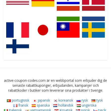
active-coupon-codes.com är en webbportal som erbjuder dig de
senaste rabattkuponger, erbjudanden, kampanjer och
rabattkoder i butiker som levererar sina produkter i Sverige.
portugisisk
japansk
koreansk
rysk
tysk
fransk
spanska
holländsk
ungerska
italiensk
vietnamesisk
Kroatisk
norsk
tjeck