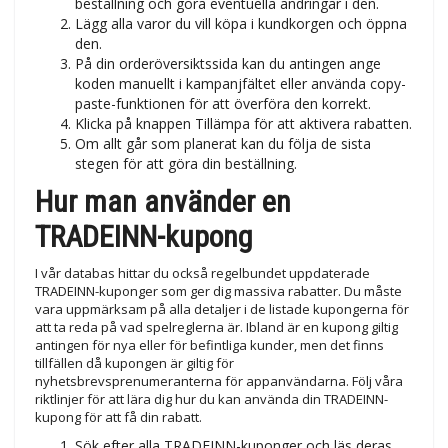
beställning och göra eventuella ändringar i den.
Lägg alla varor du vill köpa i kundkorgen och öppna
den.
På din orderöversiktssida kan du antingen ange
koden manuellt i kampanjfältet eller använda copy-
paste-funktionen för att överföra den korrekt.
Klicka på knappen Tillämpa för att aktivera rabatten.
Om allt går som planerat kan du följa de sista
stegen för att göra din beställning.
Hur man använder en
TRADEINN-kupong
I vår databas hittar du också regelbundet uppdaterade
TRADEINN-kuponger som ger dig massiva rabatter. Du måste
vara uppmärksam på alla detaljer i de listade kupongerna för
att ta reda på vad spelreglerna är. Ibland är en kupong giltig
antingen för nya eller för befintliga kunder, men det finns
tillfällen då kupongen är giltig för
nyhetsbrevsprenumeranterna för appanvändarna. Följ våra
riktlinjer för att lära dig hur du kan använda din TRADEINN-
kupong för att få din rabatt.
Sök efter alla TRADEINN-kuponger och läs deras