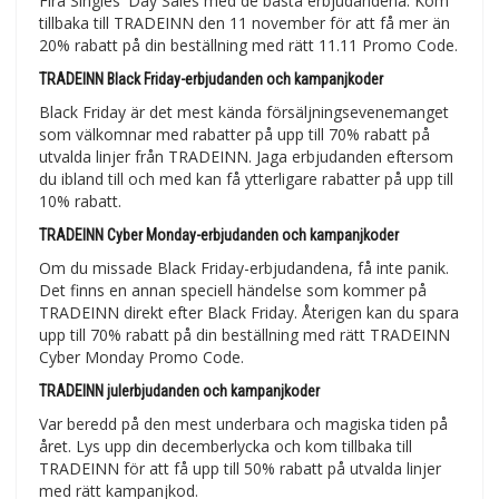
Fira Singles 'Day Sales med de bästa erbjudandena. Kom
tillbaka till TRADEINN den 11 november för att få mer än
20% rabatt på din beställning med rätt 11.11 Promo Code.
TRADEINN Black Friday-erbjudanden och kampanjkoder
Black Friday är det mest kända försäljningsevenemanget
som välkomnar med rabatter på upp till 70% rabatt på
utvalda linjer från TRADEINN. Jaga erbjudanden eftersom
du ibland till och med kan få ytterligare rabatter på upp till
10% rabatt.
TRADEINN Cyber Monday-erbjudanden och kampanjkoder
Om du missade Black Friday-erbjudandena, få inte panik.
Det finns en annan speciell händelse som kommer på
TRADEINN direkt efter Black Friday. Återigen kan du spara
upp till 70% rabatt på din beställning med rätt TRADEINN
Cyber Monday Promo Code.
TRADEINN julerbjudanden och kampanjkoder
Var beredd på den mest underbara och magiska tiden på
året. Lys upp din decemberlycka och kom tillbaka till
TRADEINN för att få upp till 50% rabatt på utvalda linjer
med rätt kampanjkod.