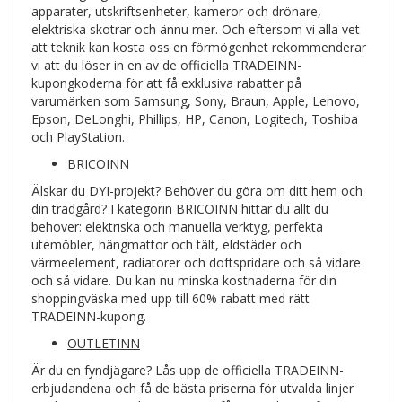
apparater, utskriftsenheter, kameror och drönare,
elektriska skotrar och ännu mer. Och eftersom vi alla vet
att teknik kan kosta oss en förmögenhet rekommenderar
vi att du löser in en av de officiella TRADEINN-
kupongkoderna för att få exklusiva rabatter på
varumärken som Samsung, Sony, Braun, Apple, Lenovo,
Epson, DeLonghi, Phillips, HP, Canon, Logitech, Toshiba
och PlayStation.
BRICOINN
Älskar du DYI-projekt? Behöver du göra om ditt hem och
din trädgård? I kategorin BRICOINN hittar du allt du
behöver: elektriska och manuella verktyg, perfekta
utemöbler, hängmattor och tält, eldstäder och
värmeelement, radiatorer och doftspridare och så vidare
och så vidare. Du kan nu minska kostnaderna för din
shoppingväska med upp till 60% rabatt med rätt
TRADEINN-kupong.
OUTLETINN
Är du en fyndjägare? Lås upp de officiella TRADEINN-
erbjudandena och få de bästa priserna för utvalda linjer