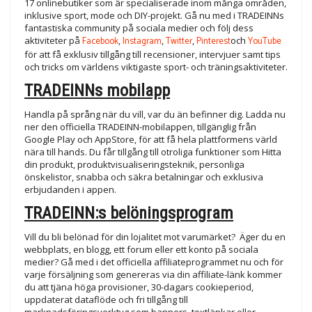
17 onlinebutiker som är specialiserade inom många områden,
inklusive sport, mode och DIY-projekt. Gå nu med i TRADEINNs
fantastiska community på sociala medier och följ dess
aktiviteter på
Facebook
,
Instagram
,
Twitter
,
Pinterest
och
YouTube
för att få exklusiv tillgång till recensioner, intervjuer samt tips
och tricks om världens viktigaste sport- och träningsaktiviteter.
TRADEINNs mobilapp
Handla på språng när du vill, var du än befinner dig. Ladda nu
ner den officiella TRADEINN-mobilappen, tillgänglig från
Google Play och AppStore, för att få hela plattformens värld
nära till hands. Du får tillgång till otroliga funktioner som Hitta
din produkt, produktvisualiseringsteknik, personliga
önskelistor, snabba och säkra betalningar och exklusiva
erbjudanden i appen.
TRADEINN:s belöningsprogram
Vill du bli belönad för din lojalitet mot varumärket? Äger du en
webbplats, en blogg, ett forum eller ett konto på sociala
medier? Gå med i det officiella affiliateprogrammet nu och för
varje försäljning som genereras via din affiliate-länk kommer
du att tjäna höga provisioner, 30-dagars cookieperiod,
uppdaterat dataflöde och fri tillgång till