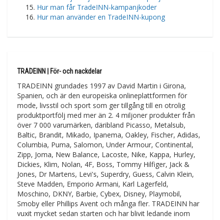
Hur man får TradeINN-kampanjkoder
Hur man använder en TradeINN-kupong
TRADEINN | För- och nackdelar
TRADEINN grundades 1997 av David Martin i Girona,
Spanien, och är den europeiska onlineplattformen för
mode, livsstil och sport som ger tillgång till en otrolig
produktportfölj med mer än 2. 4 miljoner produkter från
över 7 000 varumärken, däribland Picasso, Metalsub,
Baltic, Brandit, Mikado, Ipanema, Oakley, Fischer, Adidas,
Columbia, Puma, Salomon, Under Armour, Continental,
Zipp, Joma, New Balance, Lacoste, Nike, Kappa, Hurley,
Dickies, Klim, Nolan, 4F, Boss, Tommy Hilfiger, Jack &
Jones, Dr Martens, Levi's, Superdry, Guess, Calvin Klein,
Steve Madden, Emporio Armani, Karl Lagerfeld,
Moschino, DKNY, Barbie, Cybex, Disney, Playmobil,
Smoby eller Phillips Avent och många fler. TRADEINN har
vuxit mycket sedan starten och har blivit ledande inom