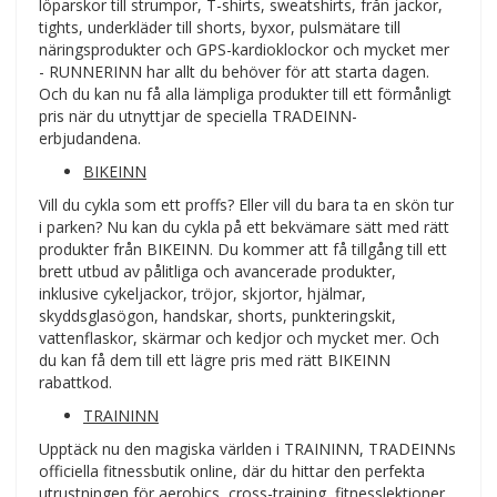
löparskor till strumpor, T-shirts, sweatshirts, från jackor,
tights, underkläder till shorts, byxor, pulsmätare till
näringsprodukter och GPS-kardioklockor och mycket mer
- RUNNERINN har allt du behöver för att starta dagen.
Och du kan nu få alla lämpliga produkter till ett förmånligt
pris när du utnyttjar de speciella TRADEINN-
erbjudandena.
BIKEINN
Vill du cykla som ett proffs? Eller vill du bara ta en skön tur
i parken? Nu kan du cykla på ett bekvämare sätt med rätt
produkter från BIKEINN. Du kommer att få tillgång till ett
brett utbud av pålitliga och avancerade produkter,
inklusive cykeljackor, tröjor, skjortor, hjälmar,
skyddsglasögon, handskar, shorts, punkteringskit,
vattenflaskor, skärmar och kedjor och mycket mer. Och
du kan få dem till ett lägre pris med rätt BIKEINN
rabattkod.
TRAININN
Upptäck nu den magiska världen i TRAININN, TRADEINNs
officiella fitnessbutik online, där du hittar den perfekta
utrustningen för aerobics, cross-training, fitnesslektioner