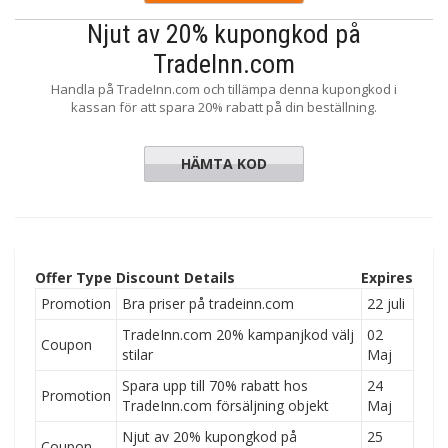
Njut av 20% kupongkod på
TradeInn.com
Handla på TradeInn.com och tillämpa denna kupongkod i
kassan för att spara 20% rabatt på din beställning.
HÄMTA KOD
INAGV20
Offer Type
Discount Details
Expires
Promotion
Bra priser på tradeinn.com
22 juli
TradeInn.com 20% kampanjkod välj
02
Coupon
stilar
Maj
Spara upp till 70% rabatt hos
24
Promotion
TradeInn.com försäljning objekt
Maj
Njut av 20% kupongkod på
25
Coupon