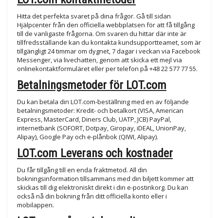
Hitta det perfekta svaret på dina frågor. Gå till sidan
Hjälpcenter från den officiella webbplatsen för att få tillgång
till de vanligaste frågorna. Om svaren du hittar där inte är
tillfredsställande kan du kontakta kundsupportteamet, som är
tillgängligt 24 timmar om dygnet, 7 dagar i veckan via Facebook
Messenger, via livechatten, genom att skicka ett mejl via
onlinekontaktformuläret eller per telefon på +48 22 577 77 55.
Betalningsmetoder för LOT.com
Du kan betala din LOT.com-beställning med en av följande
betalningsmetoder: Kredit- och betalkort (VISA, American
Express, MasterCard, Diners Club, UATP, JCB) PayPal,
internetbank (SOFORT, Dotpay, Giropay, iDEAL, UnionPay,
Alipay), Google Pay och e-plånbok (QIWI, Alipay).
LOT.com Leverans och kostnader
Du får tillgång till en enda fraktmetod. All din
bokningsinformation tillsammans med din biljett kommer att
skickas till dig elektroniskt direkt i din e-postinkorg. Du kan
också nå din bokning från ditt officiella konto eller i
mobilappen.