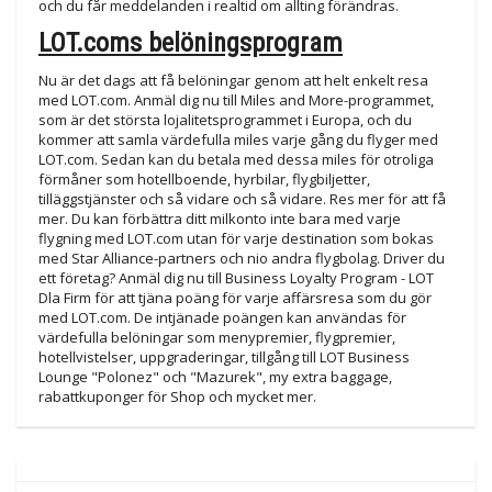
och du får meddelanden i realtid om allting förändras.
LOT.coms belöningsprogram
Nu är det dags att få belöningar genom att helt enkelt resa
med LOT.com. Anmäl dig nu till Miles and More-programmet,
som är det största lojalitetsprogrammet i Europa, och du
kommer att samla värdefulla miles varje gång du flyger med
LOT.com. Sedan kan du betala med dessa miles för otroliga
förmåner som hotellboende, hyrbilar, flygbiljetter,
tilläggstjänster och så vidare och så vidare. Res mer för att få
mer. Du kan förbättra ditt milkonto inte bara med varje
flygning med LOT.com utan för varje destination som bokas
med Star Alliance-partners och nio andra flygbolag. Driver du
ett företag? Anmäl dig nu till Business Loyalty Program - LOT
Dla Firm för att tjäna poäng för varje affärsresa som du gör
med LOT.com. De intjänade poängen kan användas för
värdefulla belöningar som menypremier, flygpremier,
hotellvistelser, uppgraderingar, tillgång till LOT Business
Lounge "Polonez" och "Mazurek", my extra baggage,
rabattkuponger för Shop och mycket mer.