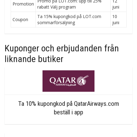
Promo på LOT.com: upp till 25%
12
Promotion
rabatt Välj program
juni
Ta 15% kupongkod på LOT.com
10
Coupon
sommarförsäljning
juni
Kuponger och erbjudanden från
liknande butiker
Ta 10% kupongkod på QatarAirways.com
beställ i app