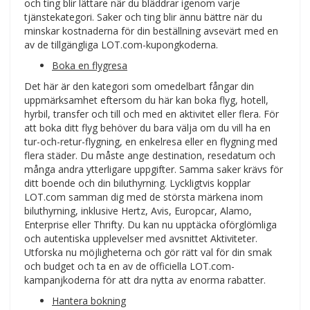
och ting blir lättare när du bläddrar igenom varje
tjänstekategori. Saker och ting blir ännu bättre när du
minskar kostnaderna för din beställning avsevärt med en
av de tillgängliga LOT.com-kupongkoderna.
Boka en flygresa
Det här är den kategori som omedelbart fångar din
uppmärksamhet eftersom du här kan boka flyg, hotell,
hyrbil, transfer och till och med en aktivitet eller flera. För
att boka ditt flyg behöver du bara välja om du vill ha en
tur-och-retur-flygning, en enkelresa eller en flygning med
flera städer. Du måste ange destination, resedatum och
många andra ytterligare uppgifter. Samma saker krävs för
ditt boende och din biluthyrning. Lyckligtvis kopplar
LOT.com samman dig med de största märkena inom
biluthyrning, inklusive Hertz, Avis, Europcar, Alamo,
Enterprise eller Thrifty. Du kan nu upptäcka oförglömliga
och autentiska upplevelser med avsnittet Aktiviteter.
Utforska nu möjligheterna och gör rätt val för din smak
och budget och ta en av de officiella LOT.com-
kampanjkoderna för att dra nytta av enorma rabatter.
Hantera bokning