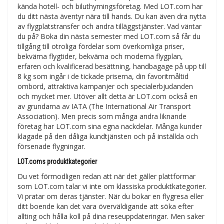
kända hotell- och biluthyrningsföretag. Med LOT.com har
du ditt nästa äventyr nära till hands. Du kan även dra nytta
av flygplatstransfer och andra tilläggstjänster. Vad väntar
du på? Boka din nästa semester med LOT.com så får du
tillgång till otroliga fördelar som överkomliga priser,
bekväma flygtider, bekväma och moderna flygplan,
erfaren och kvalificerad besättning, handbagage på upp till
8 kg som ingår i de tickade priserna, din favoritmåltid
ombord, attraktiva kampanjer och specialerbjudanden
och mycket mer. Utöver allt detta är LOT.com också en
av grundarna av IATA (The International Air Transport
Association). Men precis som många andra liknande
företag har LOT.com sina egna nackdelar. Många kunder
klagade på den dåliga kundtjänsten och på inställda och
försenade flygningar.
LOT.coms produktkategorier
Du vet förmodligen redan att när det gäller plattformar
som LOT.com talar vi inte om klassiska produktkategorier.
Vi pratar om deras tjänster. När du bokar en flygresa eller
ditt boende kan det vara överväldigande att söka efter
allting och hålla koll på dina reseuppdateringar. Men saker