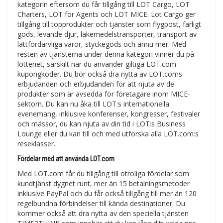
kategorin eftersom du får tillgång till LOT Cargo, LOT
Charters, LOT for Agents och LOT MICE. Lot Cargo ger
tillgång till topprodukter och tjänster som flygpost, farligt
gods, levande djur, läkemedelstransporter, transport av
lättfördärvliga varor, styckegods och ännu mer. Med
resten av tjänsterna under denna kategori vinner du på
lotteriet, särskilt när du använder giltiga LOT.com-
kupongkoder. Du bör också dra nytta av LOT.coms
erbjudanden och erbjudanden för att njuta av de
produkter som är avsedda för företagare inom MICE-
sektorn. Du kan nu åka till LOT:s internationella
evenemang, inklusive konferenser, kongresser, festivaler
och mässor, du kan njuta av din tid i LOT:s Business
Lounge eller du kan till och med utforska alla LOT.com:s
reseklasser.
Fördelar med att använda LOT.com
Med LOT.com får du tillgång till otroliga fördelar som
kundtjänst dygnet runt, mer än 15 betalningsmetoder
inklusive PayPal och du får också tillgång till mer än 120
regelbundna förbindelser till kända destinationer. Du
kommer också att dra nytta av den speciella tjänsten