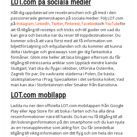
LOT.com på sociala medier
Håll dig uppdaterad om resebranschen och gå med i den
passionerade gemenskapen på sociala medier. Följ LOT.com
på
Instagram
,
LinkedIn
,
Twitter
,
Pinterest
,
Facebook
och
YouTube
för
att få tillgång till resetips och tricks och till guider om vad du
kan göra och besöka när du reser till toppdestinationer. Du
kommer också att vara först med att få information om
biljettförsäljning och erbjudanden och du kommer att kunna
delta i tävlingar och giveaways som ger dig fantastiska
förmåner. Glöm inte heller att läsa bloggen eftersom du får
tillgång till intressanta artiklar som Upptäck mindre kända
Stuttgart, Vart ska du flyga i oktober, Utforska Österrike,
Zagreb för par, De vackraste städerna i Polen, De bästa
utsiktsplatserna i Prag, Specialiteter i det serbiska köket, Vad
man kan äta i Storbritannien eller Smaker från Barcelona.
LOT.com mobilapp
Ladda nu ner den officiella LOT.com-mobilappen från Google
Play eller App Store för att boka i farten och ha alla dina
reseinformationer nära till hands. Du kan nu få tillgång till all
din bokningsinformation på din smartphone och du kan njuta
av en reseupplevelse som aldrig förr. Du får omedelbar
tillgång till viktig information om ditt flyg och om hela din resa