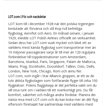
LOT.com | För och nackdelar
LOT kom till i december 1928 när den polska regeringen
beslutade att förvärva och slå ihop två befintliga
flygbolag, Aeroflot och Aero. En månad senare, i januari
1929, inledde LOT Polish Airlines officiellt sin verksamhet.
Sedan dess har LOT.com vuxit mycket och blivit ett av
världens mest kända flygbolag som transporterar mer än
10 miljoner passagerare varje år till mer än 120 reguljära
förbindelser till toppdestinationer som Amsterdam,
Barcelona, Istanbul, Paris, Singapore, Palam de Mallorca,
Miami, Prag, Stockholm, Düsseldorf, Tallinn, Oslo, Delhi,
London, New York, Chicago, Rom och ännu fler.
LOT.com, som ingår i Star Alliance-gruppen, är ett av de
tolv äldsta flygbolagen som fortfarande flyger till cirka 100
flygplatser. Polens flaggskepp är det perfekta valet om du
vill resa runt om i världen till ett överkomligt pris. Du får
komfort, säkerhet och många andra fördelar. Planera din
nästa resa med LOT.com och du kan boka mer än ditt flyg
eftersom företaget har partnerskap med världens mest