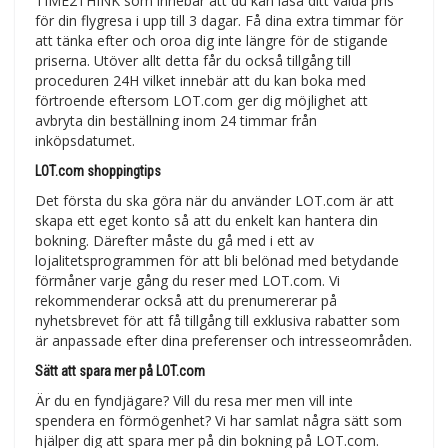
TIME2THINK som innebär att du kan låsa ditt valda pris
för din flygresa i upp till 3 dagar. Få dina extra timmar för
att tänka efter och oroa dig inte längre för de stigande
priserna. Utöver allt detta får du också tillgång till
proceduren 24H vilket innebär att du kan boka med
förtroende eftersom LOT.com ger dig möjlighet att
avbryta din beställning inom 24 timmar från
inköpsdatumet.
LOT.com shoppingtips
Det första du ska göra när du använder LOT.com är att
skapa ett eget konto så att du enkelt kan hantera din
bokning. Därefter måste du gå med i ett av
lojalitetsprogrammen för att bli belönad med betydande
förmåner varje gång du reser med LOT.com. Vi
rekommenderar också att du prenumererar på
nyhetsbrevet för att få tillgång till exklusiva rabatter som
är anpassade efter dina preferenser och intresseområden.
Sätt att spara mer på LOT.com
Är du en fyndjägare? Vill du resa mer men vill inte
spendera en förmögenhet? Vi har samlat några sätt som
hjälper dig att spara mer på din bokning på LOT.com.